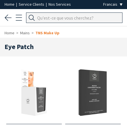
Home
|
Service Clients
|
Nos Services
Home
Mains
TNS Make Up
Eye Patch