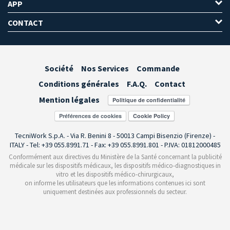
APP
CONTACT
Société
Nos Services
Commande
Conditions générales
F.A.Q.
Contact
Mention légales
Préférences de cookies
TecniWork S.p.A. - Via R. Benini 8 - 50013 Campi Bisenzio (Firenze) -
ITALY - Tel: +39 055.8991.71 - Fax: +39 055.8991.801 - P.IVA: 01812000485
Conformément aux directives du Ministère de la Santé concernant la publicité
médicale sur les dispositifs médicaux, les dispositifs médico-diagnostiques in
vitro et les dispositifs médico-chirurgicaux,
on informe les utilisateurs que les informations contenues ici sont
uniquement destinées aux professionnels du secteur.