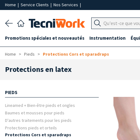
Home
|
Service Clients
|
Nos Services
|
Promotions spéciales et nouveautés
Instrumentation
Équ
Home
Pieds
Protections Cors et sparadraps
Protections en latex
PIEDS
Lineamed + Bien-être pieds et ongles
Baumes et mousses pour pieds
D'autres traitements pour les pieds
Protections pieds et orteils
Protections Cors et sparadraps