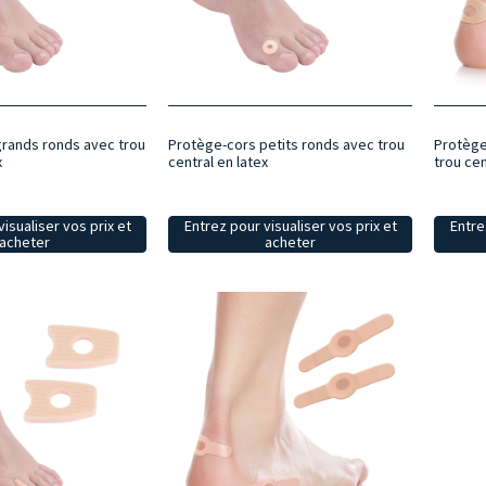
rands ronds avec trou
Protège-cors petits ronds avec trou
Protège
x
central en latex
trou cen
isualiser vos prix et
Entrez pour visualiser vos prix et
Entre
acheter
acheter