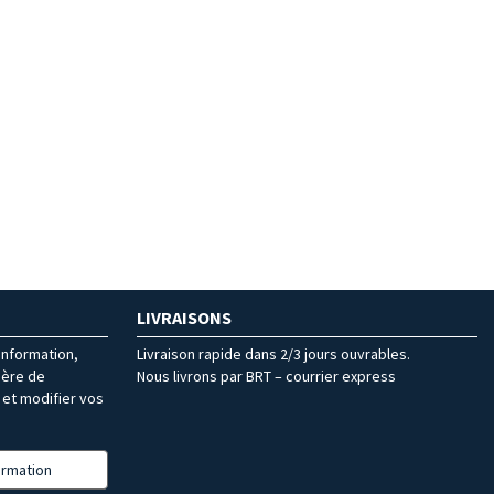
LIVRAISONS
’information,
Livraison rapide dans 2/3 jours ouvrables.
ière de
Nous livrons par BRT – courrier express
et modifier vos
formation