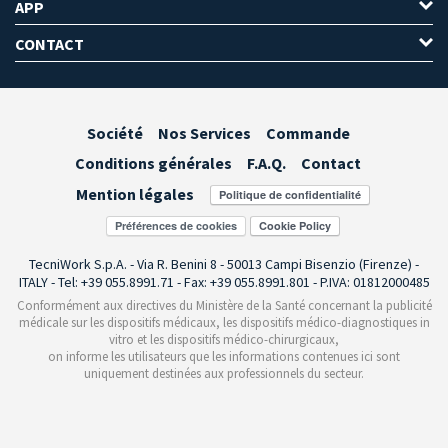
APP
CONTACT
Société
Nos Services
Commande
Conditions générales
F.A.Q.
Contact
Mention légales
Préférences de cookies
TecniWork S.p.A. - Via R. Benini 8 - 50013 Campi Bisenzio (Firenze) -
ITALY - Tel: +39 055.8991.71 - Fax: +39 055.8991.801 - P.IVA: 01812000485
Conformément aux directives du Ministère de la Santé concernant la publicité
médicale sur les dispositifs médicaux, les dispositifs médico-diagnostiques in
vitro et les dispositifs médico-chirurgicaux,
on informe les utilisateurs que les informations contenues ici sont
uniquement destinées aux professionnels du secteur.