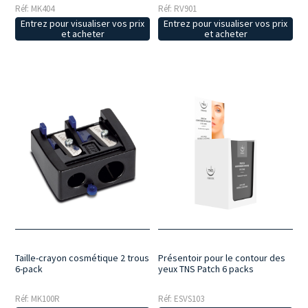
Réf: MK404
Réf: RV901
Entrez pour visualiser vos prix
Entrez pour visualiser vos prix
et acheter
et acheter
Taille-crayon cosmétique 2 trous
Présentoir pour le contour des
6-pack
yeux TNS Patch 6 packs
Réf: MK100R
Réf: ESVS103