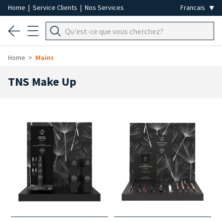
Home
|
Service Clients
|
Nos Services
Home
Mains
TNS Make Up