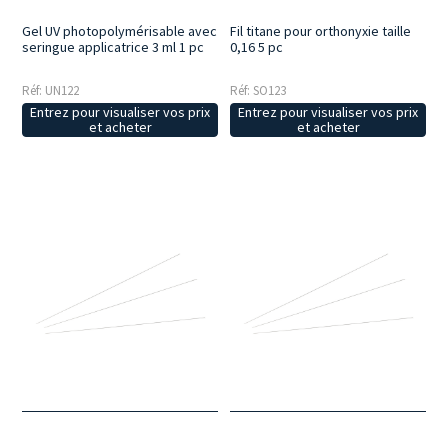
Fil titane pour orthonyxie taille
Gel UV photopolymérisable avec
0,16 5 pc
seringue applicatrice 3 ml 1 pc
Réf: SO123
Réf: UN122
Entrez pour visualiser vos prix
Entrez pour visualiser vos prix
et acheter
et acheter