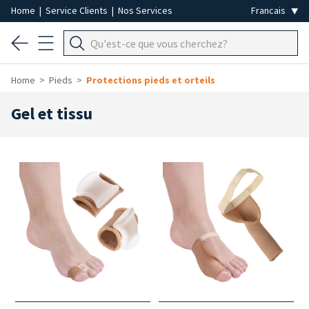
Home
|
Service Clients
|
Nos Services
Home
Pieds
Protections pieds et orteils
Gel et tissu