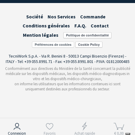
Société
Nos Services
Commande
Conditions générales
F.A.Q.
Contact
Mention légales
Préférences de cookies
TecniWork S.p.A. - Via R. Benini 8 - 50013 Campi Bisenzio (Firenze) -
ITALY - Tel: +39 055.8991.71 - Fax: +39 055.8991.801 - P.IVA: 01812000485
Conformément aux directives du Ministère de la Santé concernant la publicité
médicale sur les dispositifs médicaux, les dispositifs médico-diagnostiques in
vitro et les dispositifs médico-chirurgicaux,
on informe les utilisateurs que les informations contenues ici sont
uniquement destinées aux professionnels du secteur.
Notification lors de la collecte
Connexion
Favoris
Achat rapide
€ 0,00