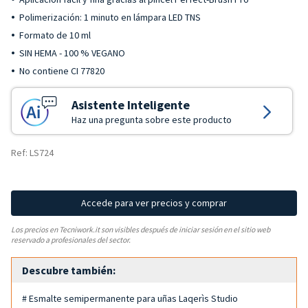
Polimerización: 1 minuto en lámpara LED TNS
Formato de 10 ml
SIN HEMA - 100 % VEGANO
No contiene CI 77820
Asistente Inteligente
Haz una pregunta sobre este producto
Ref: LS724
Accede para ver precios y comprar
Los precios en Tecniwork.it son visibles después de iniciar sesión en el sitio web
reservado a profesionales del sector.
Descubre también:
# Esmalte semipermanente para uñas Laqerìs Studio