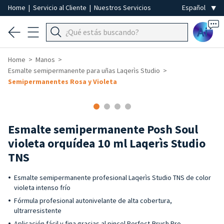
Home
|
Servicio al Cliente
|
Nuestros Servicios
Ai
Home
Manos
Esmalte semipermanente para uñas Laqerìs Studio
Semipermanentes Rosa y Violeta
Esmalte semipermanente Posh Soul
violeta orquídea 10 ml Laqerìs Studio
TNS
Esmalte semipermanente profesional Laqerìs Studio TNS de color
violeta intenso frío
Fórmula profesional autonivelante de alta cobertura,
ultrarresistente
Aplicación fácil y fina gracias al pincel Perfect-Brush Pro