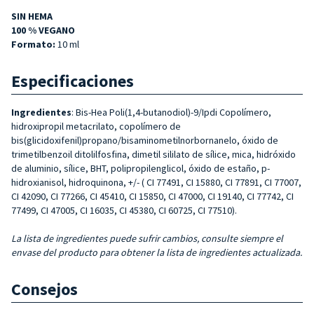
SIN HEMA
100 % VEGANO
Formato:
10 ml
Especificaciones
Ingredientes
: Bis-Hea Poli(1,4-butanodiol)-9/Ipdi Copolímero,
hidroxipropil metacrilato, copolímero de
bis(glicidoxifenil)propano/bisaminometilnorbornanelo, óxido de
trimetilbenzoil ditolilfosfina, dimetil sililato de sílice, mica, hidróxido
de aluminio, sílice, BHT, polipropilenglicol, óxido de estaño, p-
hidroxianisol, hidroquinona, +/- ( CI 77491, CI 15880, CI 77891, CI 77007,
CI 42090, CI 77266, CI 45410, CI 15850, CI 47000, CI 19140, CI 77742, CI
77499, CI 47005, CI 16035, CI 45380, CI 60725, CI 77510).
La lista de ingredientes puede sufrir cambios, consulte siempre el
envase del producto para obtener la lista de ingredientes actualizada.
Consejos