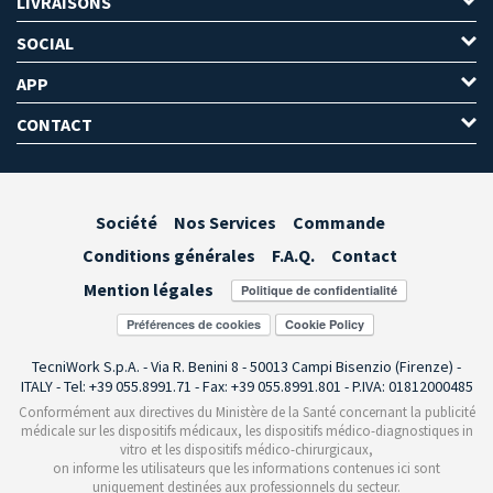
LIVRAISONS
SOCIAL
APP
CONTACT
Société
Nos Services
Commande
Conditions générales
F.A.Q.
Contact
Mention légales
Préférences de cookies
TecniWork S.p.A. - Via R. Benini 8 - 50013 Campi Bisenzio (Firenze) -
ITALY - Tel: +39 055.8991.71 - Fax: +39 055.8991.801 - P.IVA: 01812000485
Conformément aux directives du Ministère de la Santé concernant la publicité
médicale sur les dispositifs médicaux, les dispositifs médico-diagnostiques in
vitro et les dispositifs médico-chirurgicaux,
on informe les utilisateurs que les informations contenues ici sont
uniquement destinées aux professionnels du secteur.