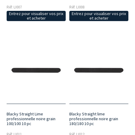
Réf: LI007
Réf: LI008
Entrez pour visualiser vos prix
Entrez pour visualiser vos prix
et acheter
et acheter
Blacky Straight Lime
Blacky Straight lime
professionnelle noire grain
professionnelle noire grain
100/100 10 pc
180/180 10 pc
Réf: LI011
Réf: LI012