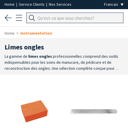
Home
|
Service Clients
|
Nos Services
Home
Instrumentation
Limes ongles
La gamme de
limes
ongles
professionnelles comprend des outils
indispensables pour les soins de manucure, de pédicure et de
reconstruction des ongles. Une sélection complète conçue pour
offrir une précision et un contrôle optimaux lors de la coupe, du
modelage et de la finition des ongles naturels, ainsi que pour
façonner et définir les ongles reconstruits au cours des différentes
étapes du soin.
Large gamme de limes et de grains
: un
assortiment complet allant des grains les plus abrasifs, pour le
raccourcissement et le façonnage, aux grains les plus fins pour la
finition et la définition des détails.
Systèmes à usage unique et
hygiène maximale
: des solutions équipées de recharges abrasives
à usage unique à remplacer après chaque utilisation pour garantir