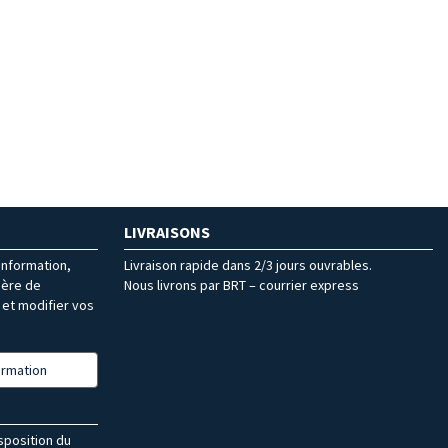
LIVRAISONS
’information,
Livraison rapide dans 2/3 jours ouvrables.
ière de
Nous livrons par BRT – courrier express
et modifier vos
formation
isposition du