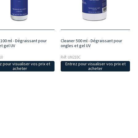
 100 ml - Dégraissant pour
Cleaner 500 ml - Dégraissant pour
et gel UV
ongles et gel UV
10
Réf: UN210C
z pour visualiser vos prix et
Entrez pour visualiser vos prix et
acheter
acheter