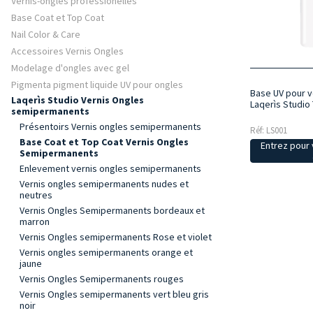
Vernis-ongles professionelles
Base Coat et Top Coat
Nail Color & Care
Accessoires Vernis Ongles
Modelage d'ongles avec gel
Pigmenta pigment liquide UV pour ongles
Base UV pour 
Laqerìs Studio Vernis Ongles
Laqerìs Studio
semipermanents
Présentoirs Vernis ongles semipermanents
Réf: LS001
Base Coat et Top Coat Vernis Ongles
Entrez pour v
Semipermanents
Enlevement vernis ongles semipermanents
Vernis ongles semipermanents nudes et
neutres
Vernis Ongles Semipermanents bordeaux et
marron
Vernis Ongles semipermanents Rose et violet
Vernis ongles semipermanents orange et
jaune
Vernis Ongles Semipermanents rouges
Vernis Ongles semipermanents vert bleu gris
noir