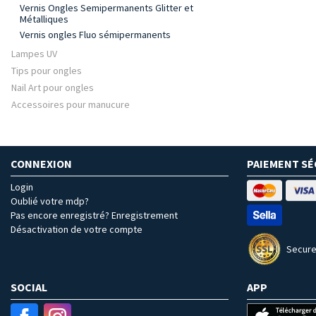
Vernis Ongles Semipermanents Glitter et
Métalliques
Vernis ongles Fluo sémipermanents
Lampes UV
Tips pour ongles
Nail Art pour ongles
Accessoires pour manucure
CONNEXION
PAIEMENT SÉ
Login
Oublié votre mdp?
Pas encore enregistré? Enregistrement
Désactivation de votre compte
Secure
SOCIAL
APP