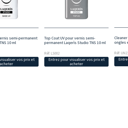
Cleaner
vernis semi-permanent
Top Coat UV pour vernis semi-
ongles 
 TNS 10 ml
permanent Laqerìs Studio TNS 10 ml
Réf: UN2
Réf: LS002
Entre
isualiser vos prix et
Entrez pour visualiser vos prix et
acheter
acheter