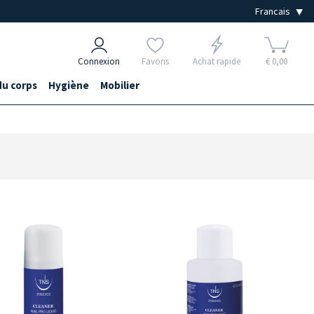
Connexion
Favoris
Achat rapide
€ 0,00
du corps
Hygiène
Mobilier