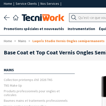
Home
|
Service Clients
|
Nos Services
|
Promotions spéciales et nouveautés
Instrumentation
Équ
Home
Mains
Laqerìs Studio Vernis Ongles semipermanents
Base Coat et Top Coat Vernis Ongles Se
MAINS
Collection printemps été 2026 TNS
TNS Make Up
Produits professionnels pour ongles et
cuticules
Baumes mains et traitements professionnels