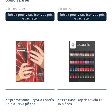
couleurs pastel
Réf: TNSPROM157
Réf: KITLS3
Entrez pour visualiser vos prix
Entrez pour visualiser vos prix
et acheter
et acheter
Kit promotionnel Try&Go Laqerìs
Kit Pro Base Laqerìs Studio TNS
Studio TNS 5 pièces
45 pièces