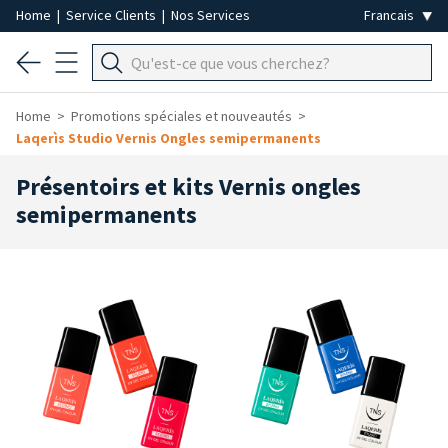
Home
|
Service Clients
|
Nos Services
Home
Promotions spéciales et nouveautés
Laqerìs Studio Vernis Ongles semipermanents
Présentoirs et kits Vernis ongles
semipermanents