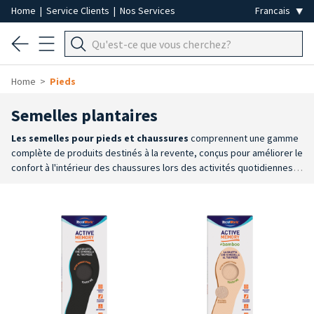
Home
|
Service Clients
|
Nos Services
Home
Pieds
Semelles plantaires
Les
semelles pour pieds et chaussures
comprennent une gamme
complète de produits destinés à la revente, conçus pour améliorer le
confort à l'intérieur des chaussures lors des activités quotidiennes.
Disponibles dans de nombreux modèles, tailles et caractéristiques,
elles constituent une solution pratique pour améliorer le confort de
marche et adapter la chaussure aux différents besoins
d'utilisation.
Large choix
: la gamme comprend des semelles pleine
longueur et aux trois quarts, disponibles dans de nombreuses tailles
et configurations pour s'adapter aux différents besoins.
Pour
chaque usage
: des semelles dédiées au travail, au sport, aux loisirs
et aux activités quotidiennes sont disponibles, ainsi que des
modèles conçus pour soutenir la voûte plantaire, la zone