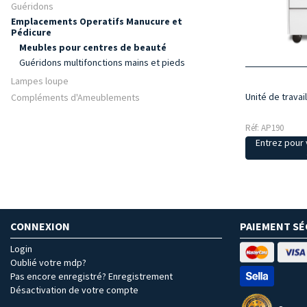
Guéridons
Emplacements Operatifs Manucure et
Pédicure
Meubles pour centres de beauté
Guéridons multifonctions mains et pieds
Lampes loupe
Unité de trava
Compléments d'Ameublements
Réf: AP190
Entrez pour v
CONNEXION
PAIEMENT SÉ
Login
Oublié votre mdp?
Pas encore enregistré? Enregistrement
Désactivation de votre compte