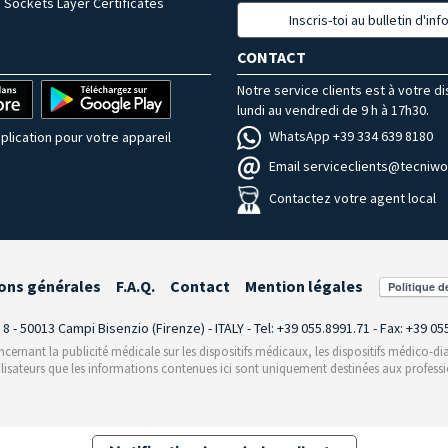
 Sockets Layer Certificates
Inscris-toi au bulletin d'in
CONTACT
Notre service clients est à votre d
lundi au vendredi de 9 h à 17h30.
WhatsApp +39 334 639 8180
plication pour votre appareil
Email serviceclients@tecniwor
Contactez votre agent local
ons générales
F.A.Q.
Contact
Mention légales
i 8 - 50013 Campi Bisenzio (Firenze) - ITALY - Tel: +39 055.8991.71 - Fax: +39 0
rnant la publicité médicale sur les dispositifs médicaux, les dispositifs médico-dia
ilisateurs que les informations contenues ici sont uniquement destinées aux professi