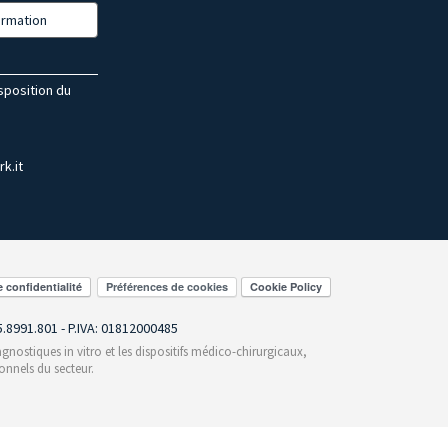
formation
isposition du
k.it
Préférences de cookies
55.8991.801 - P.IVA: 01812000485
gnostiques in vitro et les dispositifs médico-chirurgicaux,
onnels du secteur.