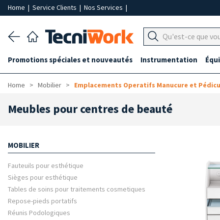
Home
|
Service Clients
|
Nos Services
|
Promotions spéciales et nouveautés
Instrumentation
Équ
Home
Mobilier
Emplacements Operatifs Manucure et Pédic
Meubles pour centres de beauté
MOBILIER
Fauteuils pour esthétique
Sièges pour esthétique
Tables de soins pour traitements cosmetiques
Repose-pieds portatifs
Réunis Podologiques