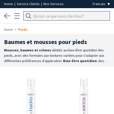
Home
|
Service Clients
|
Nos Services
Home
Pieds
Baumes et mousses pour pieds
Mousses, baumes et crèmes
dédiés au bien-être quotidien des
pieds, avec des formules aux textures variées pour s'adapter aux
différentes préférences d'application.
Bien-être quotidien
: des
formules conçues pour hydrater, nourrir, adoucir et protéger la peau
des pieds, en contribuant à la garder souple, élastique et agréable
au toucher.
Des textures pour tous les besoins
: la gamme
comprend des crèmes, des baumes et des mousses innovantes à
absorption rapide, pour une application pratique, rapide et
confortable.
Marques de référence
: les produits Laufwunder et les
mousses Callusan sont disponibles ; ils sont appréciés pour la qualité
de leurs formules et leur texture mousse exclusive.
Pour un usage
professionnel et à domicile
: des produits idéaux aussi bien lors