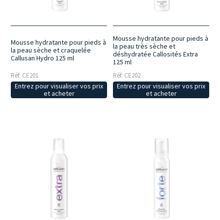
des soins professionnels que pour l’entretien quotidien à la maison,
contribuant ainsi à prolonger le bien-être de la peau au fil du temps.
Mousse hydratante pour pieds à
Mousse hydratante pour pieds à
la peau très sèche et
la peau sèche et craquelée
déshydratée Callosités Extra
Callusan Hydro 125 ml
125 ml
Réf: CE201
Réf: CE202
Entrez pour visualiser vos prix
Entrez pour visualiser vos prix
et acheter
et acheter