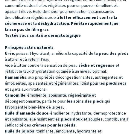
camomille et des huiles végétales pour un pouvoir émollient et
apaisant élevé. Huile de théier pour une action assainissante.
Une utilisation régulière aide à
lutter efficacement contre la
sécheresse et la déshydratation
.
Pénètre rapidement, ne
laisse pas de film gras
.
Testée sous contrôle dermatologique
.
Principes actifs naturels
Urée
: puissant hydratant, améliore la capacité de
la peau des pieds
à attirer et à retenir l'eau.
Aide à lutter contre la sensation de peau
sèche et rugueuse
et
rétablit le taux d'hydratation cutanée à un niveau optimal.
Hamamélis
: aux propriétés décongestionnantes, astringentes et
émollientes, apaisantes et régénérantes, idéal pour
les pieds secs
et sujets aux irritations.
Camomille
: émolliente, apaisante, régénérante et
décongestionnante, parfaite pour
les soins des pieds
qui
favorisent le bien-être de la peau.
Huile d'amande douce
: émolliente, hydratante, dermoprotectrice
et apaisante, elle maintient les
pieds doux
et souples, contribuant à
l'efficacité des
crèmes pour les pieds
.
Huile de jojoba
: tonifiante, émolliente, hydratante et