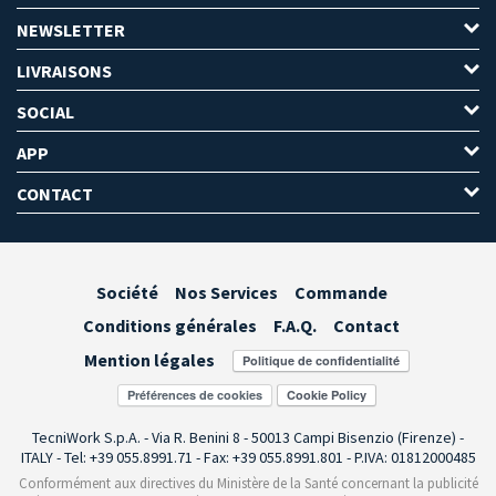
NEWSLETTER
LIVRAISONS
SOCIAL
APP
CONTACT
Société
Nos Services
Commande
Conditions générales
F.A.Q.
Contact
Mention légales
Préférences de cookies
TecniWork S.p.A. - Via R. Benini 8 - 50013 Campi Bisenzio (Firenze) -
ITALY - Tel: +39 055.8991.71 - Fax: +39 055.8991.801 - P.IVA: 01812000485
Conformément aux directives du Ministère de la Santé concernant la publicité