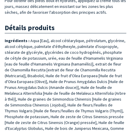
Pour obtenir des pieds doux et hydratés, appliquez la crème tous les
jours, massez délicatement en insistant sur les zones les plus
sèches, afin de favoriser l'absorption des principes actifs.
Détails produits
Ingrédients :
Aqua [Eau], alcool cétéarylique, pétrolatum, glycérine,
alcool cétylique, palmitate d'éthylhexyle, palmitate d'isopropyle,
stéarate de glycéryle, glycérides de coco hydrogénés, phosphate
de cétyle de potassium, urée, eau de feuille d'Hamamelis Virginiana
[eau de feuille d'Hamamelis Virginiana (hamamélis)], extrait de fleur
de Chamomilla Recutita [extrait de fleur de Chamomilla Recutita
(Matricaria)], Bisabolol, Huile de fruit d'Olea Europaea [Huile de fruit
d'Olea Europaea (Olive)], Huile de Prunus Amygdalus Dulcis [Huile de
Prunus Amygdalus Dulcis (Amande douce)], Huile de feuille de
Melaleuca Alternifolia [Huile de feuille de Melaleuca Alternifolia (Arbre
à thé)], Huile de graines de Simmondsia Chinensis [Huile de graines
de Simmondsia Chinensis (Jojoba)], Huile de fleurs/feuilles de
Thymus Vulgaris [Huile de fleurs/feuilles de Thymus Vulgaris (Thym)],
Phosphate de potassium, Huile de zeste de Citrus Sinensis pressée
[Huile de zeste de Citrus Sinensis (Orange) pressée], Huile de feuille
d'Eucalyptus Globulus, Huile de bois de Juniperus Mexicana, Gomme