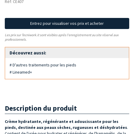
Réf: CE407
Entrez pour visualiser vos prix et acheter
Les prix sur Tecniwork.it sont visibles après l'enregistrement au site réservé aux
professionnels.
Découvrez aussi:
# D'autres traitements pour les pieds
# Lineamed+
Description du produit
Crème hydratante, régénérante et adoucissante pour les
pieds, destinée aux peaux sèches, rugueuses et déshydratées
.
Contient de l'urée pour hydrater et régénérer, de l'hamamélis, de la