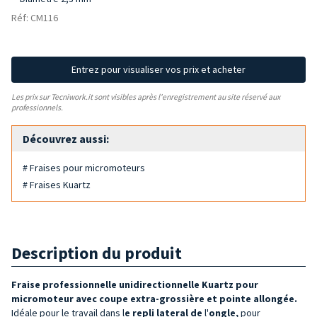
Réf: CM116
Entrez pour visualiser vos prix et acheter
Les prix sur Tecniwork.it sont visibles après l'enregistrement au site réservé aux
professionnels.
Découvrez aussi:
# Fraises pour micromoteurs
# Fraises Kuartz
Description du produit
Fraise professionnelle unidirectionnelle Kuartz pour
micromoteur avec
coupe extra-grossière et pointe allongée
.
Idéale pour le travail dans l
e repli lateral de
l'
ongle,
pour