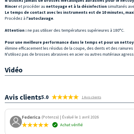
N'utilisez jamais de brosses métalliques abrasives pour le netto
Rincer
et procéder au
nettoyage et à la désinfection
simultanés avec
Le temps de contact avec les instruments est de 10 minutes, max
Procédez à l
'autoclavage
.
Attention :
ne pas utiliser des températures supérieures à 180°C.
Pour une meilleure performance dans le temps et pour un nettoy
élimine efficacement les résidus de la coupe, des dents et des rainure
N'utilisez pas de brosses abrasives en acier ou autres matériaux agressi
Vidéo
Avis clients
5.0
1 Avis clients
Federica
(Potenza)
|
Évalué le 1 avril 2026
Achat vérifié