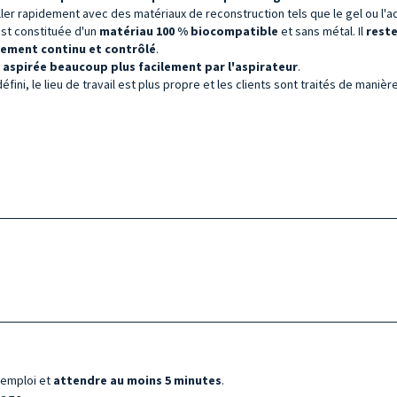
iller rapidement avec des matériaux de reconstruction tels que le gel ou l'acr
 est constituée d'un
matériau 100 % biocompatible
et sans métal. Il
reste
vement continu et contrôlé
.
e
aspirée beaucoup plus facilement par l'aspirateur
.
ini, le lieu de travail est plus propre et les clients sont traités de manière
'emploi et
attendre au moins 5 minutes
.