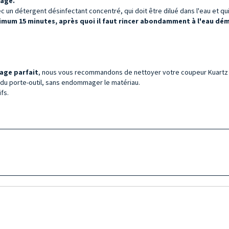
yage.
 un détergent désinfectant concentré, qui doit être dilué dans l'eau et qui 
imum 15 minutes, après quoi il faut rincer abondamment à l'eau démi
age parfait
, nous vous recommandons de nettoyer votre coupeur Kuartz
s du porte-outil, sans endommager le matériau.
fs.