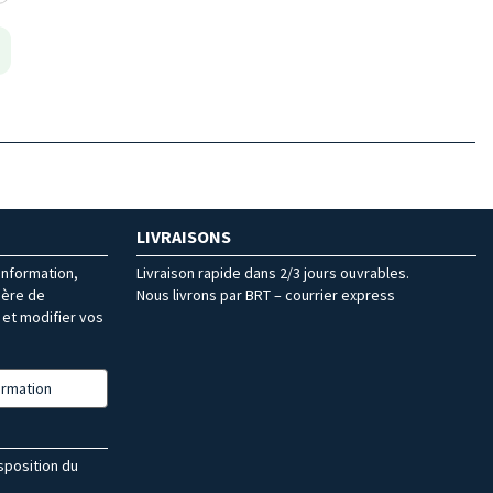
LIVRAISONS
’information,
Livraison rapide dans 2/3 jours ouvrables.
ière de
Nous livrons par BRT – courrier express
et modifier vos
formation
isposition du