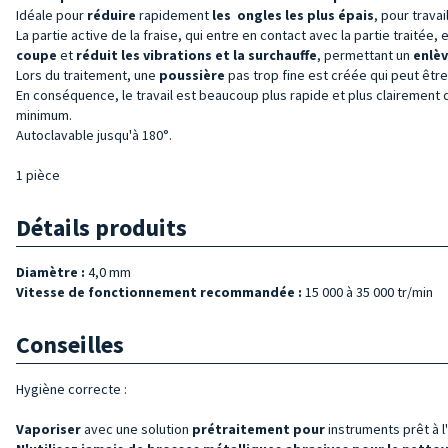
Idéale pour
réduire
rapidement
les
ongles les plus épais
, pour trava
La partie active de la fraise, qui entre en contact avec la partie traitée,
coupe
et
réduit les
vibrations et la surchauffe
, permettant un
enlè
Lors du traitement, une
poussière
pas trop fine est créée qui peut êtr
En conséquence, le travail est beaucoup plus rapide et plus clairement déf
minimum.
Autoclavable jusqu'à 180°.
1 pièce
Détails produits
Diamètre :
4,0 mm
Vitesse de fonctionnement recommandée :
15 000 à 35 000 tr/min
Conseilles
Hygiène correcte :
Vaporiser
avec une solution
prétraitement pour
instruments prêt à l