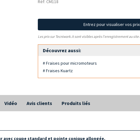
Réf: CM118
Entrez pour visualiser vos pri
Les prix sur Tecniwork.it sont visibles après l'enregistrement au site
Découvrez aussi:
# Fraises pour micromoteurs
# Fraises Kuartz
Vidéo
Avis clients
Produits liés
ur avec
coupe standard et pointe conique allongée
.