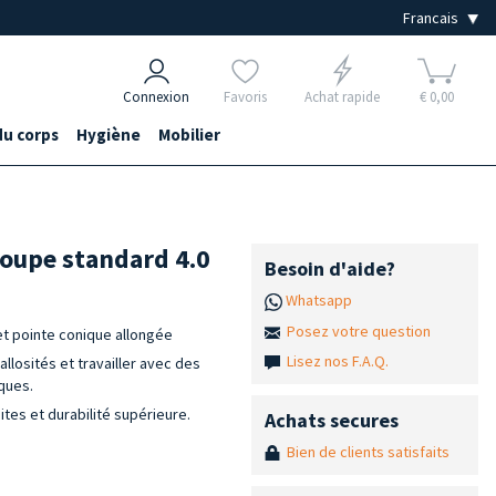
Connexion
Favoris
Achat rapide
€ 0,00
du corps
Hygiène
Mobilier
coupe standard 4.0
Besoin d'aide?
Whatsapp
Posez votre question
et pointe conique allongée
Lisez nos F.A.Q.
allosités et travailler avec des
iques.
tes et durabilité supérieure.
Achats secures
Bien de clients satisfaits