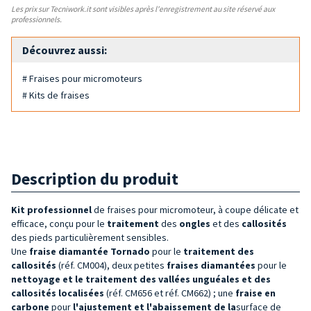
Les prix sur Tecniwork.it sont visibles après l'enregistrement au site réservé aux
professionnels.
Découvrez aussi:
# Fraises pour micromoteurs
# Kits de fraises
Description du produit
Kit professionnel
de fraises pour micromoteur, à coupe délicate et
efficace, conçu pour le
traitement
des
ongles
et des
callosités
des pieds particulièrement sensibles.
Une
fraise diamantée Tornado
pour le
traitement des
callosités
(réf. CM004), deux petites
fraises diamantées
pour le
nettoyage et le traitement des vallées unguéales et des
callosités localisées
(réf. CM656 et réf. CM662) ; une
fraise en
carbone
pour
l'ajustement et
l'abaissement de la
surface de