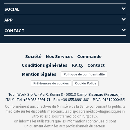
SOCIAL
APP
CONTACT
Société
Nos Services
Commande
Conditions générales
F.A.Q.
Contact
Mention légales
Préférences de cookies
TecniWork S.p.A. - Via R. Benini 8 - 50013 Campi Bisenzio (Firenze) -
ITALY - Tel: +39 055.8991.71 - Fax: +39 055.8991.801 - P.IVA: 01812000485
Conformément aux directives du Ministère de la Santé concernant la publicité
médicale sur les dispositifs médicaux, les dispositifs médico-diagnostiques in
vitro et les dispositifs médico-chirurgicaux,
on informe les utilisateurs que les informations contenues ici sont
uniquement destinées aux professionnels du secteur.