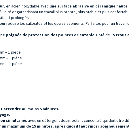
eur
, en acier inoxydable avec
une surface abrasive en céramique haut
fluidité et garantissant un travail plus propre, plus stable et plus conforta
sifs et prolongés.
ur réduire les callosités et les épaississements. Parfaites pour un travail 
ne poignée de protection des pointes orientable
. Doté de
15
trous 
mm – 1 pièce
 mm – 1 pièce
 mm – 1 pièce
et
attendre au moins 5 minutes.
oyage.
tion simultanés
avec un détergent désinfectant concentré qui doit être dilu
 un maximum de 15 minutes, après quoi il faut rincer soigneusement 