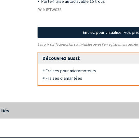
Porte-fraise autoclavable 15 trous
Réf: IPTW033
Entrez pour visualiser vos pri
Les prix sur Tecniwork.it sont visibles après l'enregistrement au site
Découvrez aussi:
# Fraises pour micromoteurs
# Fraises diamantées
 liés