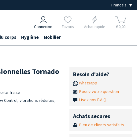
Connexion
Favoris
Achat rapide
€ 0,00
du corps
Hygiène
Mobilier
ssionnelles Tornado
Besoin d'aide?
Whatsapp
Posez votre question
orte-fraise
Lisez nos F.A.Q.
 Control, vibrations réduites,
Achats secures
Bien de clients satisfaits