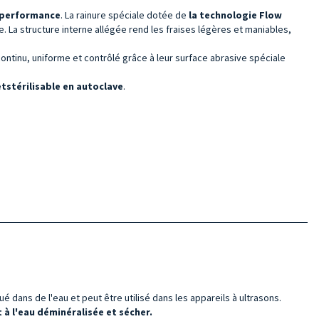
e performance
. La rainure spéciale dotée de
la technologie Flow
ble. La structure interne allégée rend les fraises légères et maniables,
continu, uniforme et contrôlé grâce à leur surface abrasive spéciale
et
stérilisable en autoclave
.
é dans de l'eau et peut être utilisé dans les appareils à ultrasons.
à l'eau déminéralisée et sécher.