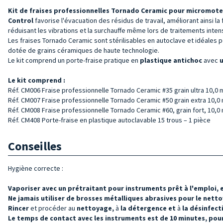
Kit de fraises professionnelles Tornado Ceramic pour micromot
Control
favorise l'évacuation des résidus de travail, améliorant ainsi la 
réduisant les vibrations et la surchauffe même lors de traitements inten
Les fraises Tornado Ceramic sont stérilisables en autoclave et idéales po
dotée de grains céramiques de haute technologie.
Le kit comprend un porte-fraise pratique en
plastique antichoc
avec
u
Le kit comprend :
Réf. CM006 Fraise professionnelle Tornado Ceramic #35 grain ultra 10,0 
Réf. CM007 Fraise professionnelle Tornado Ceramic #50 grain extra 10,0
Réf. CM008 Fraise professionnelle Tornado Ceramic #60, grain fort, 10,0
Réf. CM408 Porte-fraise en plastique autoclavable 15 trous – 1 pièce
Conseilles
Hygiène correcte :
Vaporiser avec un prétraitant pour instruments prêt à l'emploi, 
Ne jamais utiliser de brosses métalliques abrasives pour le nett
Rincer
et procéder au
nettoyage,
à
la détergence et
à
la désinfec
Le temps de contact avec les instruments est de 10 minutes, pour