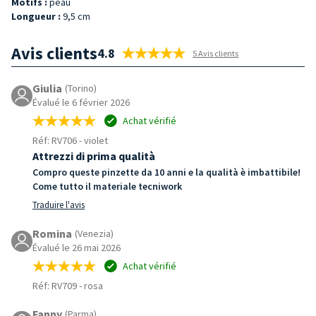
Motifs :
peau
Longueur :
9,5 cm
Avis clients
4.8
5 Avis clients
Giulia
(Torino)
Évalué le 6 février 2026
Achat vérifié
Réf: RV706
-
violet
Attrezzi di prima qualità
Compro queste pinzette da 10 anni e la qualità è imbattibile!
Come tutto il materiale tecniwork
Traduire l'avis
Romina
(Venezia)
Évalué le 26 mai 2026
Achat vérifié
Réf: RV709
-
rosa
Fanny
(Parma)