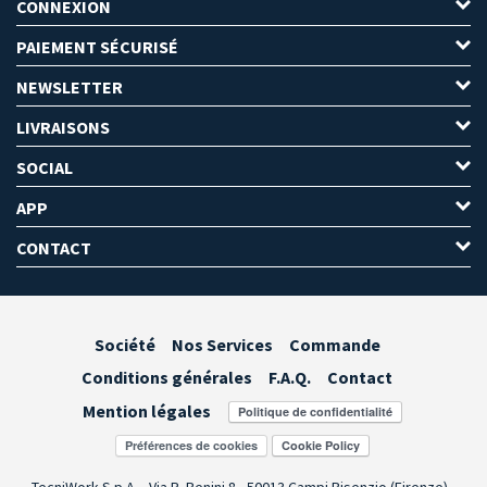
CONNEXION
PAIEMENT SÉCURISÉ
NEWSLETTER
LIVRAISONS
SOCIAL
APP
CONTACT
Société
Nos Services
Commande
Conditions générales
F.A.Q.
Contact
Mention légales
Préférences de cookies
TecniWork S.p.A. - Via R. Benini 8 - 50013 Campi Bisenzio (Firenze) -