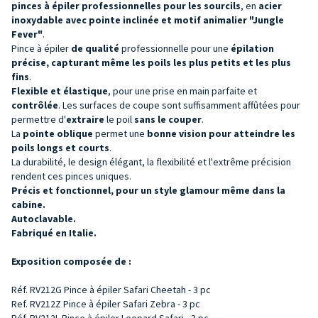
pinces à épiler professionnelles pour les sourcils
, en
acier
inoxydable avec pointe inclinée et motif animalier "Jungle
Fever"
.
Pince à épiler
de qualité
professionnelle pour une
épilation
précise, capturant même les poils les plus petits et les plus
fins
.
Flexible et élastique
, pour une prise en main parfaite et
contrôlée
. Les surfaces de coupe sont suffisamment affûtées pour
permettre d'
extraire
le poil
sans le couper
.
La
pointe oblique
permet une
bonne vision pour
atteindre les
poils longs et courts
.
La durabilité, le design élégant, la flexibilité et l'extrême précision
rendent ces pinces uniques.
Précis et fonctionnel, pour un style glamour même dans la
cabine.
Autoclavable.
Fabriqué en Italie.
Exposition composée de :
Réf. RV212G Pince à épiler Safari Cheetah - 3 pc
Ref. RV212Z Pince à épiler Safari Zebra - 3 pc
Réf. RV212L Pince à épiler Leopard Safari - 3 pc