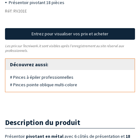
Présentoir pivotant 18 pièces
Réf: RV201E
Entrez pour visualiser vos prix et acheter
Les prix sur Tecniwork.it sont visibles après l'enregistrement au site réservé aux
professionnels.
Découvrez aussi:
# Pinces à épiler professionnelles
# Pinces pointe oblique multi-colore
Description du produit
Présentoir
pivotant en métal
avec 6 côtés de présentation et
18