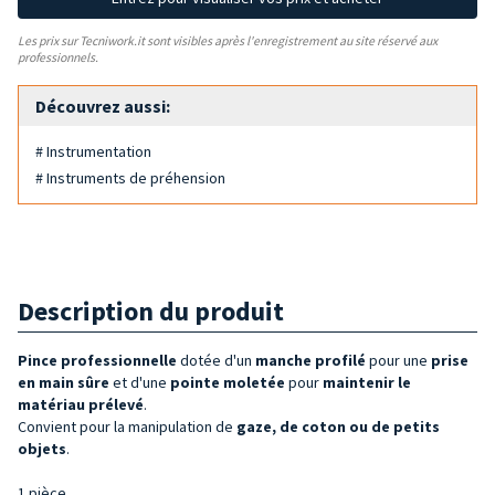
Les prix sur Tecniwork.it sont visibles après l'enregistrement au site réservé aux
professionnels.
Découvrez aussi:
# Instrumentation
# Instruments de préhension
Description du produit
Pince
professionnelle
dotée d'un
manche profilé
pour une
prise
en main sûre
et d'une
pointe moletée
pour
maintenir le
matériau prélevé
.
Convient pour la manipulation de
gaze, de coton ou de petits
objets
.
1 pièce