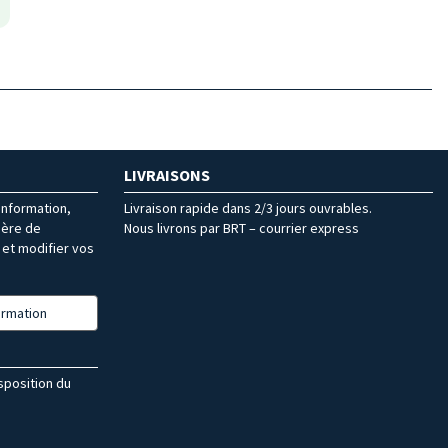
LIVRAISONS
’information,
Livraison rapide dans 2/3 jours ouvrables.
ière de
Nous livrons par BRT – courrier express
et modifier vos
formation
isposition du