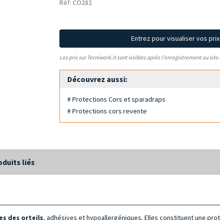
Réf: CO282
Entrez pour visualiser vos pri
Les prix sur Tecniwork.it sont visibles après l'enregistrement au site
Découvrez aussi:
# Protections Cors et sparadraps
# Protections cors revente
oduits liés
es des orteils
, adhésives et hypoallergéniques. Elles constituent une pro