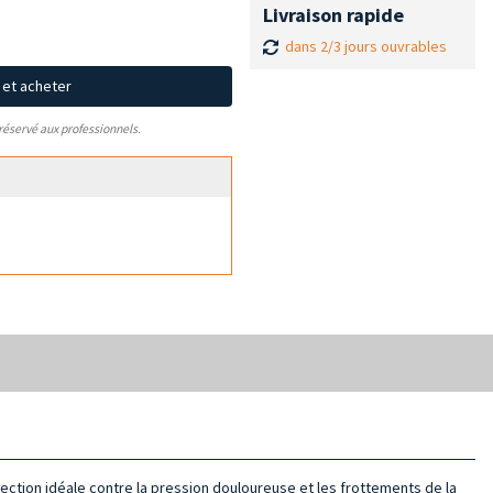
Livraison rapide
dans 2/3 jours ouvrables
x et acheter
 réservé aux professionnels.
tection idéale contre la pression douloureuse et les frottements de la