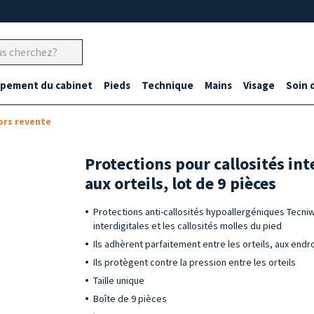
ipement du cabinet
Pieds
Technique
Mains
Visage
Soin 
ors revente
Protections pour callosités int
aux orteils, lot de 9 pièces
Protections anti-callosités hypoallergéniques Tecniw
interdigitales et les callosités molles du pied
Ils adhèrent parfaitement entre les orteils, aux end
Ils protègent contre la pression entre les orteils
Taille unique
Boîte de 9 pièces