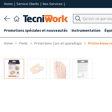
Home
|
Service Clients
|
Nos Services
|
Promotions spéciales et nouveautés
Instrumentation
Équ
Home
Pieds
Protections Cors et sparadraps
Protections c