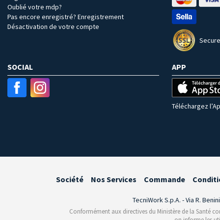
Oublié votre mdp?
Pas encore enregistré? Enregistrement
Désactivation de votre compte
Secure
SOCIAL
APP
Téléchargez l’Ap
Société
Nos Services
Commande
Conditi
TecniWork S.p.A. - Via R. Benin
Conformément aux directives du Ministère de la Santé conce
on informe les ut