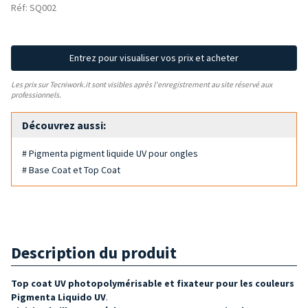
Réf: SQ002
Entrez pour visualiser vos prix et acheter
Les prix sur Tecniwork.it sont visibles après l'enregistrement au site réservé aux
professionnels.
Découvrez aussi:
# Pigmenta pigment liquide UV pour ongles
# Base Coat et Top Coat
Description du produit
Top coat UV
photopolymérisable et fixateur
pour les couleurs
Pigmenta Liquido UV
.