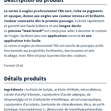
Le vernis à ongles professionnel TNS vert, riche en pigments
et opaque, donne aux ongles une couleur intense et brillante.
Couleur couvrante
dès le premier passage
, il sèche rapidement
et garantit une haute brillance et une
longue durée
.
Le
pinceau "maxi-brush"
est conçu pour aider à dessiner le contour
de l'ongle, facilitant ainsi une
application
correcte
et une
application très facile
.
Le vernis à ongles professionnel TNS est enrichi de principes actifs
fonctionnels aux propriétés fortifiantes, durcissantes et anti-
écaillage. Avec filtre UV pour la protection des couleurs.
Format 10 ml
Détails produits
Ingrédients :
Acétate de butyle, acétate d'éthyle, nitrocellulose,
citrate d'acétyl tributyle, copolymère d'acide adipique, de
néopentylglycol et d'anhydride trimellitique, alcool isopropylique,
copolymère d'acrylates, bentonite de stéaralkonium, Mica, alcool N-
butylique, benzophénone-1, dibenzoate de triméthylpentanediyle,