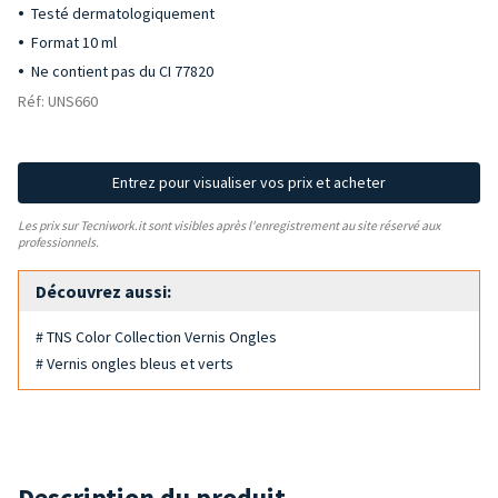
Testé dermatologiquement
Format 10 ml
Ne contient pas du CI 77820
Réf: UNS660
Entrez pour visualiser vos prix et acheter
Les prix sur Tecniwork.it sont visibles après l'enregistrement au site réservé aux
professionnels.
Découvrez aussi:
# TNS Color Collection Vernis Ongles
# Vernis ongles bleus et verts
Description du produit