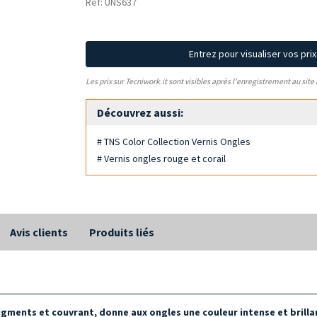
Réf: UNS637
Entrez pour visualiser vos pri
Les prix sur Tecniwork.it sont visibles après l'enregistrement au site
Découvrez aussi:
# TNS Color Collection Vernis Ongles
# Vernis ongles rouge et corail
Avis clients
Produits liés
pigments et couvrant, donne aux ongles une couleur intense et brilla