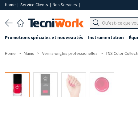
Home
|
Service Clients
|
Nos Services
|
Promotions spéciales et nouveautés
Instrumentation
Équ
Home
Mains
Vernis-ongles professionelles
TNS Color Collect