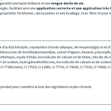
garantit une haute brillance et une
longue durée de vie
.
ngle, facilitant ainsi une
application
correcte
et une application très 
propriétés fortifiantes, durcissantes et anti-écaillage. Avec filtre UV pour 
te d'acétyl tributyle, copolymère d'acide adipique, de néopentylglycol et d
benzoate de triméthylpentanediyle, extrait d'algues, hexanal, polyvinylbut
nthétique, oxyde d'étain, borosilicate de calcium et de titane, Silicate de
t de sodium, hydrogénodiméthicone, borosilicate de calcium et de sodium, di
 CI 77266 (nano), CI 77510, CI 12085, CI 77742, CI 74160, CI 77163, CI 74260, CI
produit pour connaître la liste des ingrédients la plus récente.