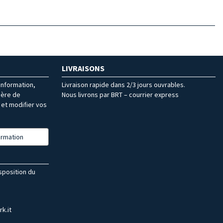
LIVRAISONS
’information,
Livraison rapide dans 2/3 jours ouvrables.
ière de
Nous livrons par BRT – courrier express
et modifier vos
formation
isposition du
k.it