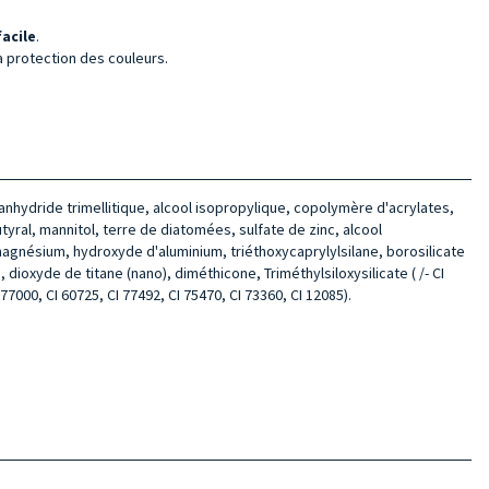
facile
.
la protection des couleurs.
'anhydride trimellitique, alcool isopropylique, copolymère d'acrylates,
yral, mannitol, terre de diatomées, sulfate de zinc, alcool
 magnésium, hydroxyde d'aluminium, triéthoxycaprylylsilane, borosilicate
oxyde de titane (nano), diméthicone, Triméthylsiloxysilicate ( /- CI
 77000, CI 60725, CI 77492, CI 75470, CI 73360, CI 12085).