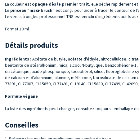
La couleur est
opaque dès le premier trait
, elle sèche rapidement et 
Le
pinceau "maxi-brush"
est conçu pour aider à tracer le contour de l'o
Le vernis à ongles professionnel TNS est enrichi d'ingrédients actifs aux 
Format 10 ml
Détails produits
Ingrédients :
Acétate de butyle, acétate d'éthyle, nitrocellulose, citra
bentonite de stéaralkonium, mica, alcool N-butylique, benzophénone-1, Di
diacétonique, acide phosphorique, tocophérol, silice, fluoroglobuline sy
de calcium et d'aluminium, alumine, méthicone, borosilicate de calcium e
77891, CI 77007, CI 15850, CI 77491, CI 19140, CI 15880, CI 77499, CI 42090,
Formule végane
La liste des ingrédients peut changer, consultez toujours l'emballage du 
Conseilles
1. Préparez les ongles en appliquant une couche de base.