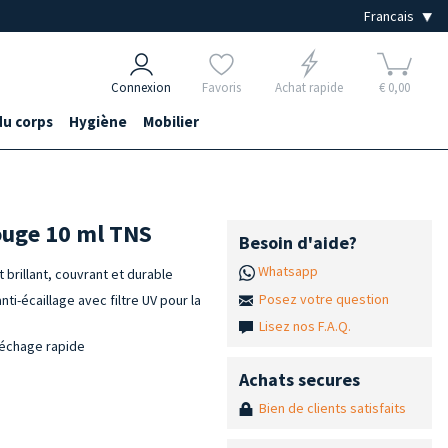
Connexion
Favoris
Achat rapide
€ 0,00
du corps
Hygiène
Mobilier
ouge 10 ml TNS
Besoin d'aide?
Whatsapp
 brillant, couvrant et durable
Posez votre question
i-écaillage avec filtre UV pour la
Lisez nos F.A.Q.
 séchage rapide
Achats secures
Bien de clients satisfaits