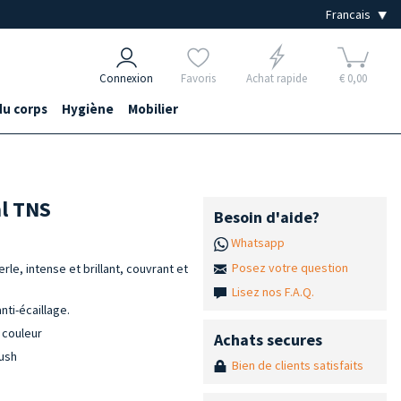
Connexion
Favoris
Achat rapide
€ 0,00
du corps
Hygiène
Mobilier
ml TNS
Besoin d'aide?
Whatsapp
Posez votre question
le, intense et brillant, couvrant et
Lisez nos F.A.Q.
ti-écaillage.
 couleur
Achats secures
rush
Bien de clients satisfaits