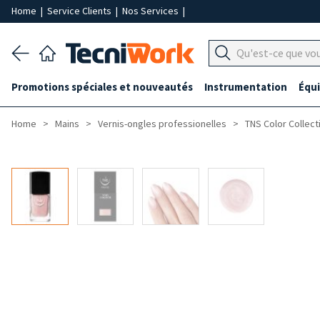
Home
|
Service Clients
|
Nos Services
|
Promotions spéciales et nouveautés
Instrumentation
Équ
Home
Mains
Vernis-ongles professionelles
TNS Color Collect