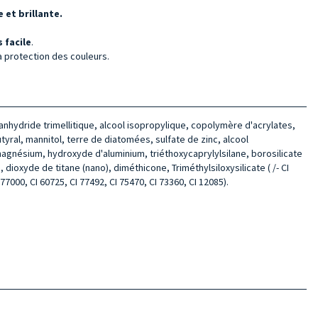
 et brillante.
 facile
.
la protection des couleurs.
'anhydride trimellitique, alcool isopropylique, copolymère d'acrylates,
yral, mannitol, terre de diatomées, sulfate de zinc, alcool
 magnésium, hydroxyde d'aluminium, triéthoxycaprylylsilane, borosilicate
oxyde de titane (nano), diméthicone, Triméthylsiloxysilicate ( /- CI
 77000, CI 60725, CI 77492, CI 75470, CI 73360, CI 12085).