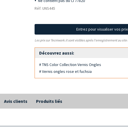
Ne contient pas du CI 77820
Réf: UNS445
Entrez pour visualiser vos pri
Les prix sur Tecniwork.it sont visibles après l'enregistrement au site
Découvrez aussi:
# TNS Color Collection Vernis Ongles
# Vernis ongles rose et fuchsia
Avis clients
Produits liés