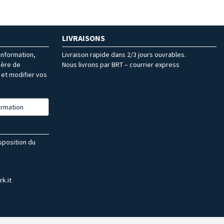
LIVRAISONS
’information,
Livraison rapide dans 2/3 jours ouvrables.
ière de
Nous livrons par BRT – courrier express
et modifier vos
formation
isposition du
k.it