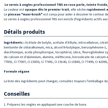
Le vernis à ongles professionnel TNS en rose perle, teinte froide
La couleur est
opaque dès le premier trait
, elle sèche
rapidement 
Le
pinceau "maxi-brush"
est conçu pour aider à dessiner le contour de 
Le vernis à ongles professionnel TNS est enrichi d'ingrédients actifs aux 
Détails produits
Ingrédients :
Acétate de butyle, acétate d'éthyle, nitrocellulose, citra
bentonite de stéaralkonium, mica, alcool N-butylique, benzophénone-1, Di
diacétonique, acide phosphorique, tocophérol, silice, fluoroglobuline sy
de calcium et d'aluminium, alumine, méthicone, borosilicate de calcium e
77891, CI 77007, CI 15850, CI 77491, CI 19140, CI 15880, CI 77499, CI 42090,
Formule végane
La liste des ingrédients peut changer, consultez toujours l'emballage du 
Conseilles
1. Préparez les ongles en appliquant une couche de base.