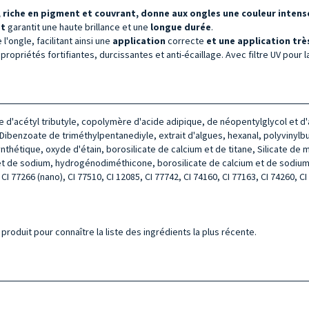
, riche en pigment et couvrant, donne aux ongles une couleur intense
et
garantit une haute brillance et une
longue durée
.
l'ongle, facilitant ainsi une
application
correcte
et une application très
propriétés fortifiantes, durcissantes et anti-écaillage. Avec filtre UV pour 
te d'acétyl tributyle, copolymère d'acide adipique, de néopentylglycol et d
benzoate de triméthylpentanediyle, extrait d'algues, hexanal, polyvinylbut
nthétique, oxyde d'étain, borosilicate de calcium et de titane, Silicate de
t de sodium, hydrogénodiméthicone, borosilicate de calcium et de sodium, di
 CI 77266 (nano), CI 77510, CI 12085, CI 77742, CI 74160, CI 77163, CI 74260, CI
produit pour connaître la liste des ingrédients la plus récente.