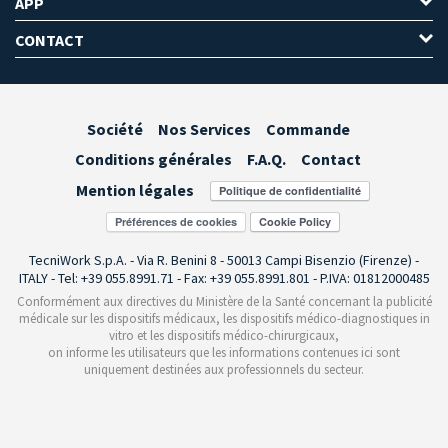
APP
CONTACT
Société
Nos Services
Commande
Conditions générales
F.A.Q.
Contact
Mention légales
Préférences de cookies
TecniWork S.p.A. - Via R. Benini 8 - 50013 Campi Bisenzio (Firenze) -
ITALY - Tel: +39 055.8991.71 - Fax: +39 055.8991.801 - P.IVA: 01812000485
Conformément aux directives du Ministère de la Santé concernant la publicité
médicale sur les dispositifs médicaux, les dispositifs médico-diagnostiques in
vitro et les dispositifs médico-chirurgicaux,
on informe les utilisateurs que les informations contenues ici sont
uniquement destinées aux professionnels du secteur.