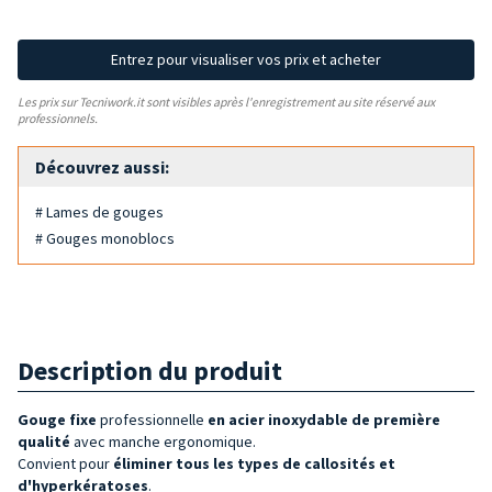
Entrez pour visualiser vos prix et acheter
Les prix sur Tecniwork.it sont visibles après l'enregistrement au site réservé aux
professionnels.
Découvrez aussi:
# Lames de gouges
# Gouges monoblocs
Description du produit
Gouge fixe
professionnelle
en acier inoxydable de
première
qualité
avec manche ergonomique.
Convient pour
éliminer tous les types de callosités et
d'hyperkératoses
.