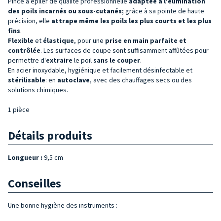
Pince à épiler de qualité professionnelle
adaptée à l'élimination
des poils incarnés ou sous-cutanés;
grâce à sa pointe de haute
précision, elle
attrape même les poils les plus courts et les plus
fins
.
Flexible
et
élastique
, pour une
prise en main parfaite et
contrôlée
. Les surfaces de coupe sont suffisamment affûtées pour
permettre d'
extraire
le poil
sans le couper
.
En acier inoxydable, hygiénique et facilement désinfectable et
stérilisable
: en
autoclave
, avec des chauffages secs ou des
solutions chimiques.
1 pièce
Détails produits
Longueur :
9,5 cm
Conseilles
Une bonne hygiène des instruments :