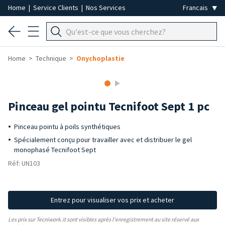
Home
|
Service Clients
|
Nos Services
Home
Technique
Onychoplastie
Pinceau gel pointu Tecnifoot Sept 1 pc
Pinceau pointu à poils synthétiques
Spécialement conçu pour travailler avec et distribuer le gel
monophasé Tecnifoot Sept
Réf: UN103
Entrez pour visualiser vos prix et acheter
Les prix sur Tecniwork.it sont visibles après l'enregistrement au site réservé aux