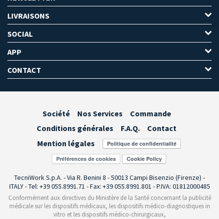
LIVRAISONS
SOCIAL
APP
CONTACT
Société
Nos Services
Commande
Conditions générales
F.A.Q.
Contact
Mention légales
Préférences de cookies
TecniWork S.p.A. - Via R. Benini 8 - 50013 Campi Bisenzio (Firenze) -
ITALY - Tel: +39 055.8991.71 - Fax: +39 055.8991.801 - P.IVA: 01812000485
Conformément aux directives du Ministère de la Santé concernant la publicité
médicale sur les dispositifs médicaux, les dispositifs médico-diagnostiques in
vitro et les dispositifs médico-chirurgicaux,