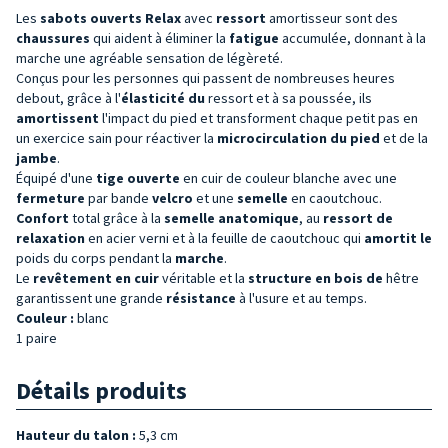
Les
sabots ouverts Relax
avec
ressort
amortisseur sont des
chaussures
qui aident à éliminer la
fatigue
accumulée, donnant à la
marche une agréable sensation de légèreté.
Conçus pour les personnes qui passent de nombreuses heures
debout, grâce à l'
élasticité du
ressort et à sa poussée, ils
amortissent
l'impact du pied et transforment chaque petit pas en
un exercice sain pour réactiver
la
microcirculation du
pied
et de la
jambe
.
Équipé d'une
tige ouverte
en cuir de couleur
blanche
avec une
fermeture
par bande
velcro
et une
semelle
en caoutchouc.
Confort
total grâce à la
semelle anatomique
, au
ressort de
relaxation
en acier verni et à la feuille de caoutchouc qui
amortit le
poids du corps pendant la
marche
.
Le
revêtement en
cuir
véritable et la
structure en
bois de
hêtre
garantissent une grande
résistance
à l'usure et au temps.
Couleur :
blanc
1 paire
Détails produits
Hauteur du talon :
5,3 cm