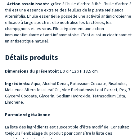
-
Action assainissante
grâce à l'huile d'arbre à thé. L'huile d'arbre à
thé est une essence extraite des feuilles de la plante Melaleuca
Alternifolia. L'huile essentielle possède une activité antimicrobienne
efficace à large spectre : elle neutralise les bactéries, les
champignons et les virus. Elle a également une action
immunostimulante et anti-inflammatoire. C'est aussi un cicatrisant et
un antiseptique naturel.
Détails produits
Dimensions du présentoir
: L 9 x P 12 x H 18,5 cm.
Ingrédients
: Aqua, Alcohol Denat, Potassium Cocoate, Bisabolol,
Melaleuca Alternifolia Leaf Oil, Aloe Barbadensis Leaf Extract, Peg-7
Glyceryl Cocoate, Glycerin, Sodium Hydroxide, Tetrasodium Edta,
Limonene.
Formule végétalienne
La liste des ingrédients est susceptible d'être modifiée. Consultez
toujours l'emballage du produit pour connaître la liste des