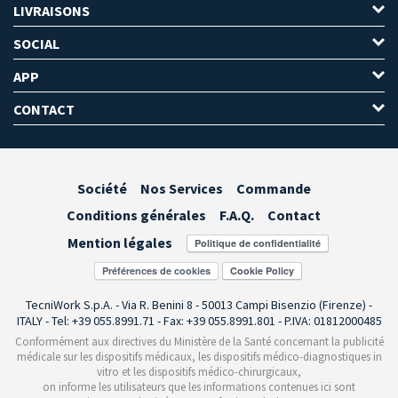
LIVRAISONS
SOCIAL
APP
CONTACT
Société
Nos Services
Commande
Conditions générales
F.A.Q.
Contact
Mention légales
Préférences de cookies
TecniWork S.p.A. - Via R. Benini 8 - 50013 Campi Bisenzio (Firenze) -
ITALY - Tel: +39 055.8991.71 - Fax: +39 055.8991.801 - P.IVA: 01812000485
Conformément aux directives du Ministère de la Santé concernant la publicité
médicale sur les dispositifs médicaux, les dispositifs médico-diagnostiques in
vitro et les dispositifs médico-chirurgicaux,
on informe les utilisateurs que les informations contenues ici sont