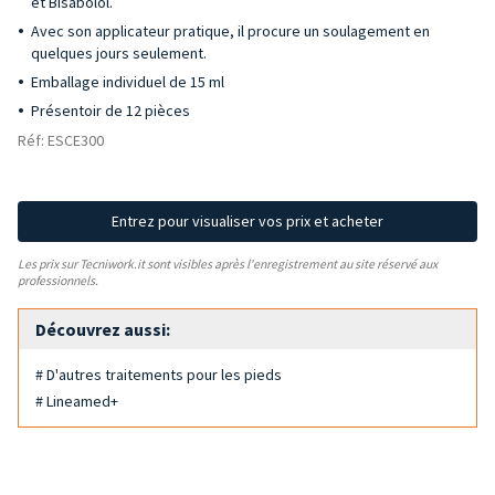
et Bisabolol.
Avec son applicateur pratique, il procure un soulagement en
quelques jours seulement.
Emballage individuel de 15 ml
Présentoir de 12 pièces
Réf: ESCE300
Entrez pour visualiser vos prix et acheter
Les prix sur Tecniwork.it sont visibles après l'enregistrement au site réservé aux
professionnels.
Découvrez aussi:
# D'autres traitements pour les pieds
# Lineamed+