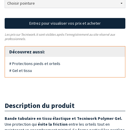
Entrez pour visualiser vos prix et acheter
Les prix sur Tecniwork.it sont visibles après l'enregistrement au site réservé aux
professionnels.
Découvrez aussi:
# Protections pieds et orteils
# Gel et tissu
Description du produit
Bande tubulaire en tissu élastique et Tecniwork Polymer Gel
.
Une protection qui
évite la friction
entre les orteils tout en
maintenant un encombrement minimal. Sa forme particulière protège