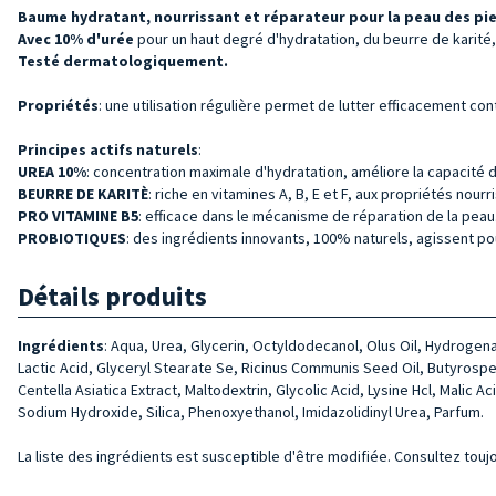
Baume hydratant, nourrissant et réparateur pour la peau des pie
Avec 10% d'urée
pour un haut degré d'hydratation, du beurre de karité,
Testé dermatologiquement.
Propriétés
: une utilisation régulière permet de lutter efficacement c
Principes actifs naturels
:
UREA 10%
: concentration maximale d'hydratation, améliore la capacité de
BEURRE DE KARITÈ
: riche en vitamines A, B, E et F, aux propriétés nou
PRO VITAMINE B5
: efficace dans le mécanisme de réparation de la peau
PROBIOTIQUES
: des ingrédients innovants, 100% naturels, agissent pou
Détails produits
Ingrédients
:
Aqua, Urea, Glycerin, Octyldodecanol, Olus Oil, Hydroge­na
Lactic Acid, Glyceryl Stea­rate Se, Ricinus Communis Seed Oil, Butyrosper
Centella Asiatica Extract, Maltodextrin, Glycolic Acid, Lysine Hcl, Mali
Sodium Hydroxide, Silica, Phenoxyethanol, Imidazolidinyl Urea, Parfum.
La liste des ingrédients est susceptible d'être modifiée. Consultez toujo