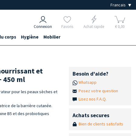
Connexion
Favoris
Achat rapide
€ 0,00
du corps
Hygiène
Mobilier
ourrissant et
Besoin d'aide?
+ 450 ml
Whatsapp
Posez votre question
rateur pour les peaux sèches et
Lisez nos F.A.Q.
atrice de la barrière cutanée.
mine B5 et des probiotiques
Achats secures
Bien de clients satisfaits