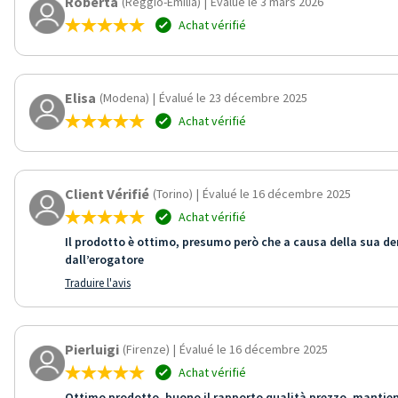
Roberta
(Reggio-Emilia)
|
Évalué le 3 mars 2026
Achat vérifié
Elisa
(Modena)
|
Évalué le 23 décembre 2025
Achat vérifié
Client Vérifié
(Torino)
|
Évalué le 16 décembre 2025
Achat vérifié
Il prodotto è ottimo, presumo però che a causa della sua de
dall’erogatore
Traduire l'avis
Pierluigi
(Firenze)
|
Évalué le 16 décembre 2025
Achat vérifié
Ottimo prodotto, buono il rapporto qualità prezzo, mantien