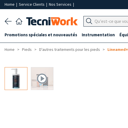
Home
|
Service Clients
|
Nos Services
|
Promotions spéciales et nouveautés
Instrumentation
Équ
Home
Pieds
D'autres traitements pour les pieds
Lineamed+