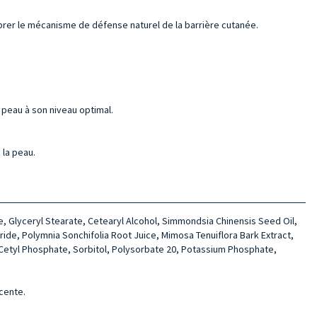
librer le mécanisme de défense naturel de la barrière cutanée.
a peau à son niveau optimal.
 la peau.
e, Glyceryl Stearate, Cete­aryl Alcohol, Simmondsia Chinensis Seed Oil,
ide, Polymnia Son­chifolia Root Juice, Mimosa Tenui­flora Bark Extract,
um Cetyl Phosphate, Sorbitol, Polysorbate 20, Potassium Phosphate,
écente.