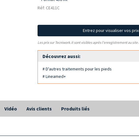
Réf: CE411C
Entrez pour visualiser vos pri
Les prix sur Tecniwork.it sont visibles après l'enregistrement au site
Découvrez aussi:
# D'autres traitements pour les pieds
# Lineamed+
Vidéo
Avis clients
Produits liés