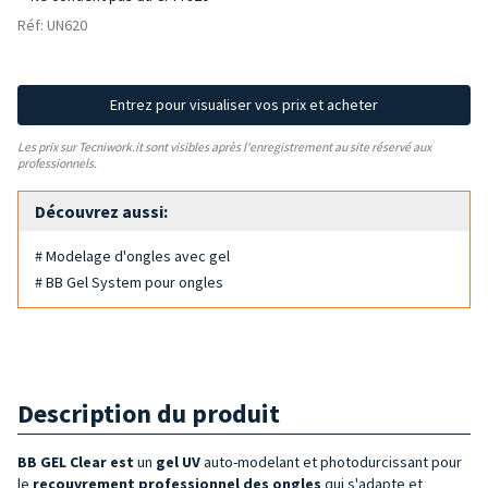
Réf: UN620
Entrez pour visualiser vos prix et acheter
Les prix sur Tecniwork.it sont visibles après l'enregistrement au site réservé aux
professionnels.
Découvrez aussi:
# Modelage d'ongles avec gel
# BB Gel System pour ongles
Description du produit
BB GEL Clear est
un
gel UV
auto-modelant et photodurcissant pour
le
recouvrement professionnel des ongles
qui s'adapte et