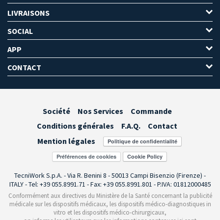
LIVRAISONS
SOCIAL
APP
CONTACT
Société
Nos Services
Commande
Conditions générales
F.A.Q.
Contact
Mention légales
Préférences de cookies
TecniWork S.p.A. - Via R. Benini 8 - 50013 Campi Bisenzio (Firenze) -
ITALY - Tel: +39 055.8991.71 - Fax: +39 055.8991.801 - P.IVA: 01812000485
Conformément aux directives du Ministère de la Santé concernant la publicité
médicale sur les dispositifs médicaux, les dispositifs médico-diagnostiques in
vitro et les dispositifs médico-chirurgicaux,