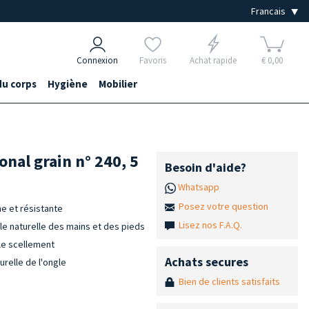
Connexion
Favoris
Achat rapide
€ 0,00
du corps
Hygiène
Mobilier
onal grain n° 240, 5
Besoin d'aide?
Whatsapp
Posez votre question
me et résistante
Lisez nos F.A.Q.
ale naturelle des mains et des pieds
 le scellement
Achats secures
urelle de l'ongle
Bien de clients satisfaits