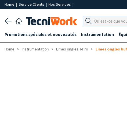
Home
|
Service Clients
|
Nos Services
|
Promotions spéciales et nouveautés
Instrumentation
Équ
Home
Instrumentation
Limes ongles T-Pro
Limes ongles buf