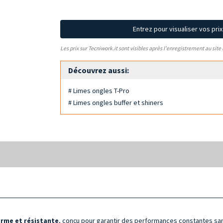
Entrez pour visualiser vos pri
Les prix sur Tecniwork.it sont visibles après l'enregistrement au site
Découvrez aussi:
# Limes ongles T-Pro
# Limes ongles buffer et shiners
orme et résistante
, conçu pour garantir des performances constantes san