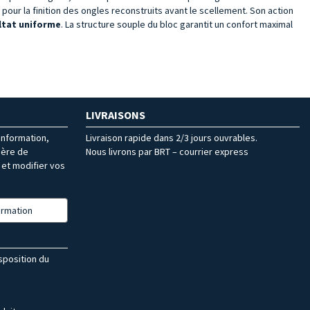
t pour la finition des ongles reconstruits avant le scellement. Son action
ultat uniforme
. La structure souple du bloc garantit un confort maximal
LIVRAISONS
’information,
Livraison rapide dans 2/3 jours ouvrables.
ière de
Nous livrons par BRT – courrier express
et modifier vos
formation
isposition du