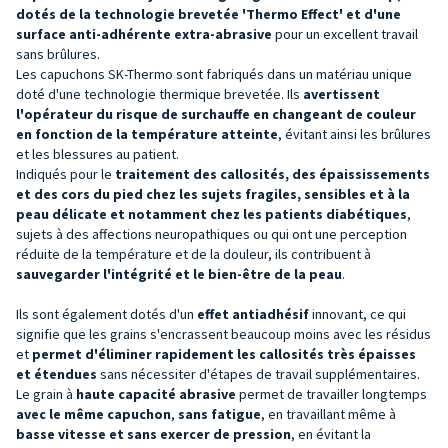
dotés de la technologie brevetée 'Thermo Effect' et d'une
surface anti-adhérente extra-abrasive
pour un excellent travail
sans brûlures.
Les capuchons SK-Thermo sont fabriqués dans un matériau unique
doté d'une technologie thermique brevetée. Ils
avertissent
l'opérateur du risque de surchauffe en changeant de couleur
en fonction de la température atteinte
, évitant ainsi les brûlures
et les blessures au patient.
Indiqués pour le
traitement des callosités, des épaississements
et des cors du pied chez les sujets fragiles, sensibles et à la
peau délicate et notamment chez les patients diabétiques
,
sujets à des affections neuropathiques ou qui ont une perception
réduite de la température et de la douleur, ils contribuent à
sauvegarder l'intégrité et le bien-être de la peau
.
Ils sont également dotés d'un
effet antiadhésif
innovant, ce qui
signifie que les grains s'encrassent beaucoup moins avec les résidus
et
permet d'éliminer rapidement les callosités très épaisses
et étendues
sans nécessiter d'étapes de travail supplémentaires.
Le grain à
haute capacité abrasive
permet de travailler longtemps
avec le même capuchon
,
sans fatigue
, en travaillant même à
basse vitesse et sans exercer de pression
, en évitant la