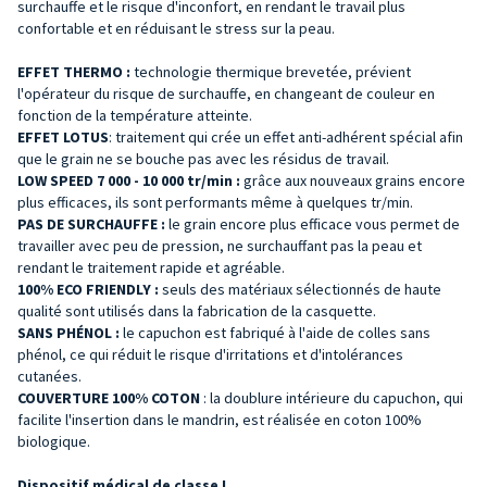
surchauffe et le risque d'inconfort, en rendant le travail plus
confortable et en réduisant le stress sur la peau.
EFFET THERMO :
technologie thermique brevetée, prévient
l'opérateur du risque de surchauffe, en changeant de couleur en
fonction de la température atteinte.
EFFET LOTUS
: traitement qui crée un effet anti-adhérent spécial afin
que le grain ne se bouche pas avec les résidus de travail.
LOW SPEED
7 000 - 10 000 tr/min :
grâce aux nouveaux grains encore
plus efficaces, ils sont performants même à quelques tr/min.
PAS DE SURCHAUFFE :
le grain encore plus efficace vous permet de
travailler avec peu de pression, ne surchauffant pas la peau et
rendant le traitement rapide et agréable.
100% ECO FRIENDLY :
seuls des matériaux sélectionnés de haute
qualité sont utilisés dans la fabrication de la casquette.
SANS PHÉNOL :
le capuchon
est fabriqué à l'aide de colles sans
phénol, ce qui réduit le risque d'irritations et d'intolérances
cutanées.
COUVERTURE
100% COTON
: la doublure intérieure du capuchon, qui
facilite l'insertion dans le mandrin, est réalisée en coton 100%
biologique.
Dispositif médical de classe I