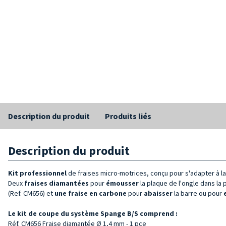
Description du produit
Produits liés
Description du produit
Kit professionnel
de fraises micro-motrices, conçu pour s'adapter à la
Deux
fraises diamantées
pour
émousser
la plaque de l'ongle dans la
(Ref. CM656) et
une fraise en carbone
pour
abaisser
la barre ou pour
e
Le kit de coupe du système Spange B/S comprend :
Réf. CM656 Fraise diamantée Ø 1,4 mm - 1 pce