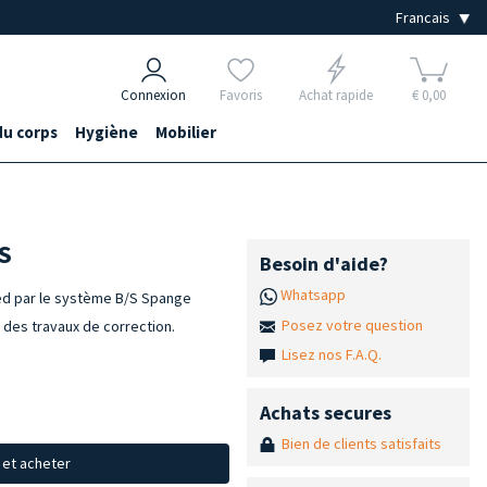
Connexion
Favoris
Achat rapide
€ 0,00
du corps
Hygiène
Mobilier
/S
Besoin d'aide?
Whatsapp
ied par le système B/S Spange
Posez votre question
rs des travaux de correction.
Lisez nos F.A.Q.
Achats secures
Bien de clients satisfaits
x et acheter