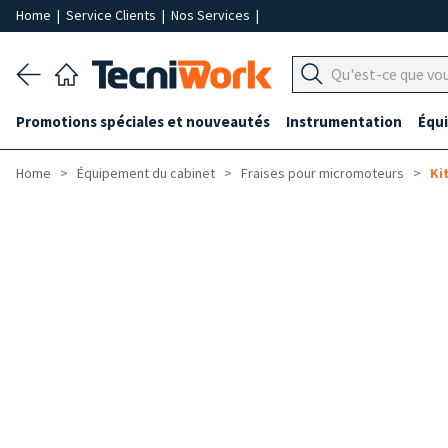
Home
|
Service Clients
|
Nos Services
|
Promotions spéciales et nouveautés
Instrumentation
Équ
Home
Équipement du cabinet
Fraises pour micromoteurs
Ki