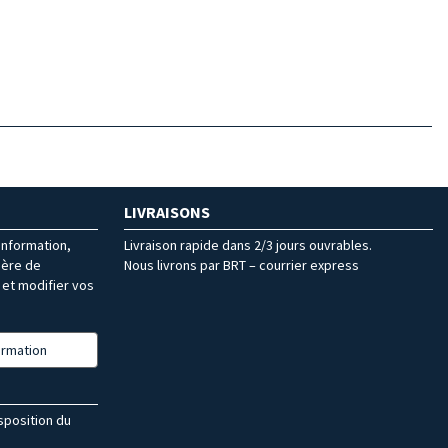
LIVRAISONS
’information,
Livraison rapide dans 2/3 jours ouvrables.
ière de
Nous livrons par BRT – courrier express
et modifier vos
formation
isposition du