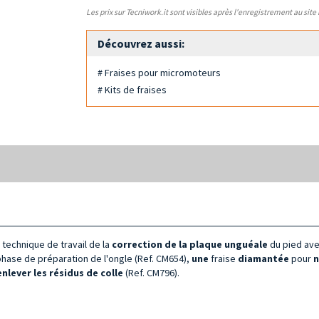
Les prix sur Tecniwork.it sont visibles après l'enregistrement au site
Découvrez aussi:
# Fraises pour micromoteurs
# Kits de fraises
 technique de travail de la
correction de la plaque unguéale
du pied ave
 phase de préparation de l'ongle
(Ref. CM654),
une
fraise
diamantée
pour
n
nlever les résidus de colle
(Ref. CM796).