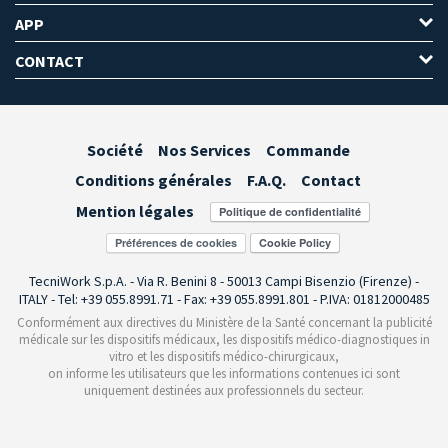
APP
CONTACT
Société
Nos Services
Commande
Conditions générales
F.A.Q.
Contact
Mention légales
Préférences de cookies
TecniWork S.p.A. - Via R. Benini 8 - 50013 Campi Bisenzio (Firenze) -
ITALY - Tel: +39 055.8991.71 - Fax: +39 055.8991.801 - P.IVA: 01812000485
Conformément aux directives du Ministère de la Santé concernant la publicité
médicale sur les dispositifs médicaux, les dispositifs médico-diagnostiques in
vitro et les dispositifs médico-chirurgicaux,
on informe les utilisateurs que les informations contenues ici sont
uniquement destinées aux professionnels du secteur.