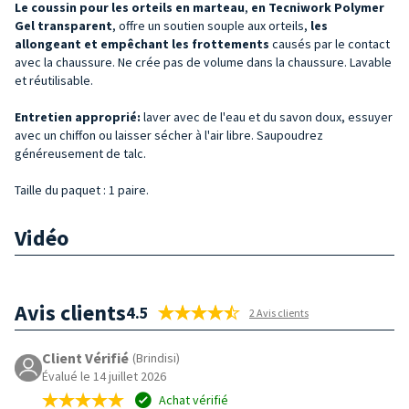
Le
coussin pour les orteils en marteau
,
en Tecniwork Polymer
Gel transparent
, offre un soutien souple aux orteils,
les
allongeant et empêchant les frottements
causés par le contact
avec la chaussure. Ne crée pas de volume dans la chaussure. Lavable
et réutilisable.
Entretien approprié:
laver avec de l'eau et du savon doux, essuyer
avec un chiffon ou laisser sécher à l'air libre. Saupoudrez
généreusement de talc.
Taille du paquet : 1 paire.
Vidéo
Avis clients
4.5
2 Avis clients
Client Vérifié
(Brindisi)
Évalué le 14 juillet 2026
Achat vérifié