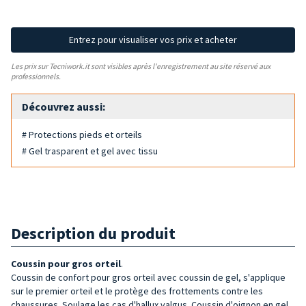
Entrez pour visualiser vos prix et acheter
Les prix sur Tecniwork.it sont visibles après l'enregistrement au site réservé aux
professionnels.
Découvrez aussi:
# Protections pieds et orteils
# Gel trasparent et gel avec tissu
Description du produit
Coussin pour gros orteil
.
Coussin de confort pour gros orteil avec coussin de gel, s'applique
sur le premier orteil et le protège des frottements contre les
chaussures. Soulage les cas d'hallux valgus. Coussin d'oignon en gel