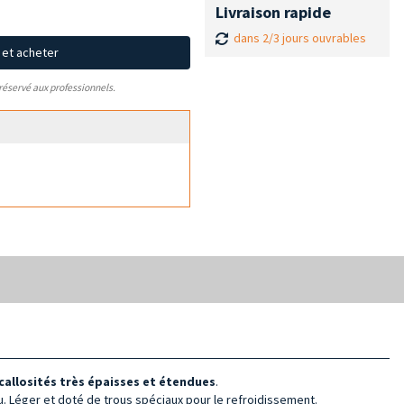
Livraison rapide
dans 2/3 jours ouvrables
x et acheter
 réservé aux professionnels.
 callosités très épaisses et étendues
.
eau. Léger et doté de trous spéciaux pour le refroidissement.