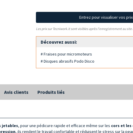
Entrez pour visualiser vos pri
Les prix sur Tecniwork.it sont visibles après l'enregistrement au site
Découvrez aussi:
# Fraises pour micromoteurs
# Disques abrasifs Podo Disco
Avis clients
Produits liés
s jetables
, pour une pédicure rapide et efficace même sur les
cors et les
 pression
, ils rendent le travail confortable et réduisent le stress sur la p