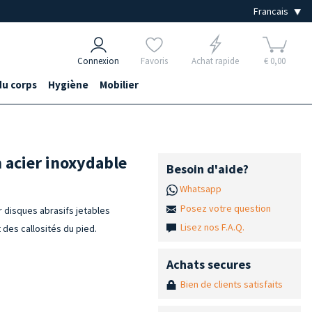
Connexion
Favoris
Achat rapide
€ 0,00
du corps
Hygiène
Mobilier
 acier inoxydable
Besoin d'aide?
Whatsapp
Posez votre question
r disques abrasifs jetables
Lisez nos F.A.Q.
 des callosités du pied.
Achats secures
Bien de clients satisfaits