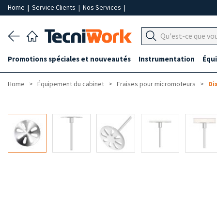
Home
|
Service Clients
|
Nos Services
|
Promotions spéciales et nouveautés
Instrumentation
Équ
Home
Équipement du cabinet
Fraises pour micromoteurs
Di