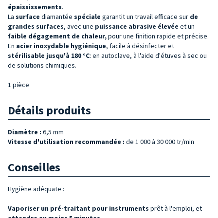
épaississements
.
La
surface
diamantée
spéciale
garantit un travail efficace sur
de
grandes surfaces
, avec une
puissance abrasive élevée
et un
faible dégagement de chaleur,
pour une finition rapide et précise.
En
acier inoxydable hygiénique
, facile à désinfecter et
stérilisable jusqu'à 180 °C
: en autoclave, à l'aide d'étuves à sec ou
de solutions chimiques.
1 pièce
Détails produits
Diamètre :
6,5 mm
Vitesse d'utilisation recommandée :
de 1 000 à 30 000 tr/min
Conseilles
Hygiène adéquate :
Vaporiser
un pré-traitant pour
instruments
prêt à l'emploi, et
attendre au moins 5 minutes.