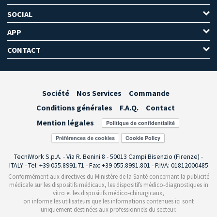
SOCIAL
APP
CONTACT
Société
Nos Services
Commande
Conditions générales
F.A.Q.
Contact
Mention légales
Préférences de cookies
TecniWork S.p.A. - Via R. Benini 8 - 50013 Campi Bisenzio (Firenze) -
ITALY - Tel: +39 055.8991.71 - Fax: +39 055.8991.801 - P.IVA: 01812000485
Conformément aux directives du Ministère de la Santé concernant la publicité
médicale sur les dispositifs médicaux, les dispositifs médico-diagnostiques in
vitro et les dispositifs médico-chirurgicaux,
on informe les utilisateurs que les informations contenues ici sont
uniquement destinées aux professionnels du secteur.