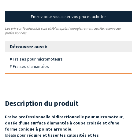
Entrez pour visualiser vos prix et acheter
Les prix sur Tecniwork.it sont visibles après l'enregistrement au site réservé aux
professionnels.
Découvrez aussi:
# Fraises pour micromoteurs
# Fraises diamantées
Description du produit
Fraise professionnelle bidirectionnelle pour micromoteur,
dotée d'une surface diamantée à coupe croisée et d'une
forme conique à pointe arrondie.
Idéale pour
réduire et lisser les callosités et les