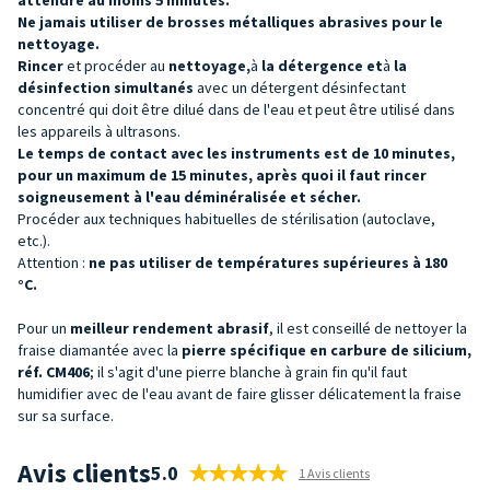
Ne jamais utiliser de brosses métalliques abrasives pour le
nettoyage.
Rincer
et procéder au
nettoyage,
à
la détergence et
à
la
désinfection simultanés
avec un détergent désinfectant
concentré qui doit être dilué dans de l'eau et peut être utilisé dans
les appareils à ultrasons.
Le temps de contact avec les instruments est de 10 minutes,
pour un maximum de 15 minutes, après quoi il faut rincer
soigneusement à l'eau déminéralisée et sécher.
Procéder aux techniques habituelles de stérilisation (autoclave,
etc.).
Attention :
ne pas utiliser de températures supérieures à 180
°C.
Pour un
meilleur rendement abrasif
, il est conseillé de nettoyer la
fraise diamantée avec la
pierre spécifique en carbure de silicium,
réf. CM406
; il s'agit d'une pierre blanche à grain fin qu'il faut
humidifier avec de l'eau avant de faire glisser délicatement la fraise
sur sa surface.
Avis clients
5.0
1 Avis clients