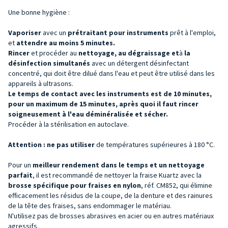
Une bonne hygiène :
Vaporiser
avec un
prétraitant pour
instruments
prêt à l'emploi,
et
attendre au moins 5 minutes.
Rincer
et procéder au
nettoyage, au dégraissage et
à
la
désinfection simultanés
avec un détergent désinfectant
concentré, qui doit être dilué dans l'eau et peut être utilisé dans les
appareils à ultrasons.
Le temps de contact avec les instruments est de 10 minutes,
pour un maximum de 15 minutes, après quoi il faut rincer
soigneusement à l'eau déminéralisée et sécher.
Procéder à la stérilisation en autoclave.
Attention : ne pas
utiliser
de températures supérieures à 180 °C.
Pour un
meilleur rendement dans le temps et un nettoyage
parfait
, il est recommandé de nettoyer la fraise Kuartz avec la
brosse spécifique pour fraises en nylon
, réf. CM852, qui élimine
efficacement les résidus de la coupe, de la denture et des rainures
de la tête des fraises, sans endommager le matériau.
N'utilisez pas de brosses abrasives en acier ou en autres matériaux
agressifs.