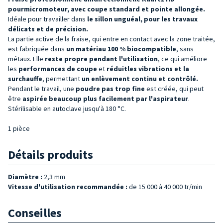
pourmicromoteur, avec
coupe standard et pointe allongée
.
Idéale pour travailler dans
le sillon unguéal, pour
les travaux
délicats et de précision.
La partie active de la fraise, qui entre en contact avec la zone traitée,
est fabriquée dans
un matériau 100 % biocompatible
, sans
métaux. Elle
reste propre pendant l'utilisation
, ce qui améliore
les
performances de coupe
et
réduit
les vibrations et la
surchauffe
, permettant
un enlèvement continu et contrôlé.
Pendant le travail, une
poudre pas
trop fine
est créée, qui peut
être
aspirée beaucoup plus facilement par l'aspirateur
.
Stérilisable en autoclave jusqu'à 180 °C.
1 pièce
Détails produits
Diamètre :
2,3 mm
Vitesse d'utilisation recommandée :
de 15 000 à 40 000 tr/min
Conseilles