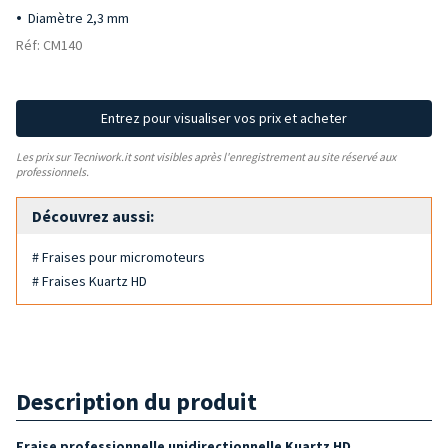
Diamètre 2,3 mm
Réf: CM140
Entrez pour visualiser vos prix et acheter
Les prix sur Tecniwork.it sont visibles après l'enregistrement au site réservé aux
professionnels.
Découvrez aussi:
# Fraises pour micromoteurs
# Fraises Kuartz HD
Description du produit
Fraise professionnelle unidirectionnelle Kuartz HD