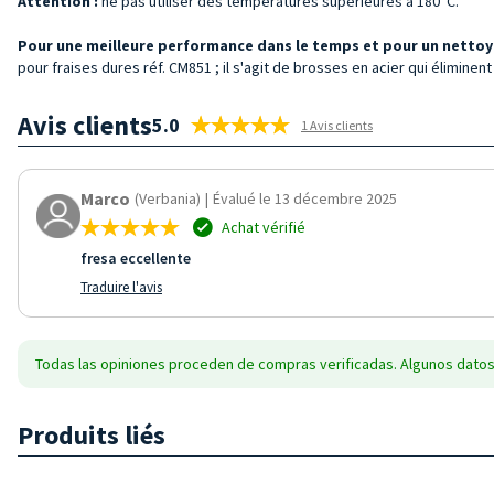
Attention :
ne pas utiliser des températures supérieures à 180°C.
Pour une meilleure performance dans le temps et pour un nettoy
pour fraises dures réf. CM851 ; il s'agit de brosses en acier qui éliminen
Avis clients
5.0
1 Avis clients
Marco
(Verbania)
|
Évalué le 13 décembre 2025
Achat vérifié
fresa eccellente
Traduire l'avis
Todas las opiniones proceden de compras verificadas. Algunos datos
Produits liés