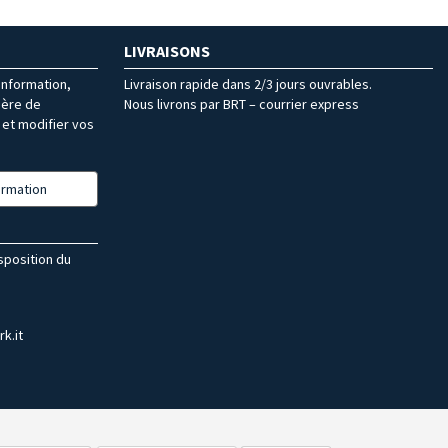
LIVRAISONS
’information,
Livraison rapide dans 2/3 jours ouvrables.
ière de
Nous livrons par BRT – courrier express
et modifier vos
formation
isposition du
k.it