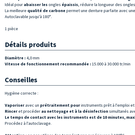
Idéal pour
abaisser les
ongles
épaissis
, réduire la longueur des ongles
La meilleure
qualité de
carbone
permet une denture parfaite avec un
Autoclavable jusqu'à 180°.
1 pièce
Détails produits
Diamètre :
4,0 mm
Vitesse de fonctionnement recommandée :
15.000 à 30.000 tr/min
Conseilles
Hygiène correcte :
Vaporiser
avec un
prétraitement pour
instruments prêt à l'emploi e
Rincer
et procéder
au nettoyage et à la désinfection
simultanés ave
Le temps de contact avec les instruments est de 10 minutes, max
Procédez à l'autoclavage.