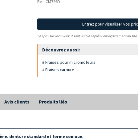
Réf: CM796D
Entrez pour visualiser vos pri
Les prix sur Tecniwork.it sont visibles après l'enregistrement au site
Découvrez aussi:
# Fraises pour micromoteurs
# Fraises carbure
Avis clients
Produits liés
tène, denture standard et forme conique.