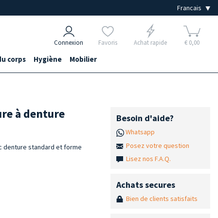
Connexion
Favoris
Achat rapide
€ 0,00
du corps
Hygiène
Mobilier
ure à denture
Besoin d'aide?
Whatsapp
Posez votre question
c denture standard et forme
Lisez nos F.A.Q.
Achats secures
Bien de clients satisfaits