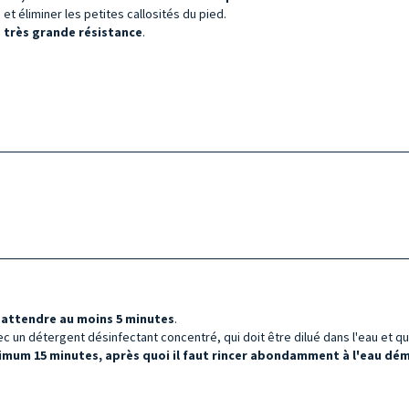
 et éliminer les petites callosités du pied.
e
très grande résistance
.
t
attendre au moins 5 minutes
.
c un détergent désinfectant concentré, qui doit être dilué dans l'eau et qui 
imum 15 minutes, après quoi il faut rincer abondamment à l'eau démi