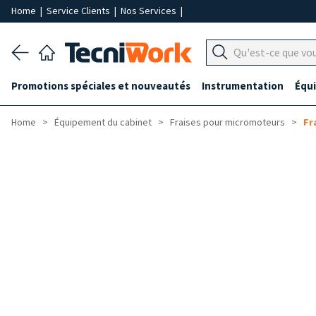
Home
|
Service Clients
|
Nos Services
|
Promotions spéciales et nouveautés
Instrumentation
Équ
Home
Équipement du cabinet
Fraises pour micromoteurs
Fr