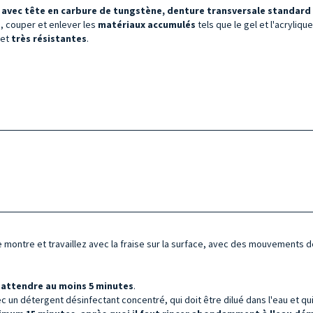
, avec tête en
carbure de tungstène
, denture transversale standard
s, couper et enlever les
matériaux accumulés
tels que le gel et l'acryliqu
 et
très résistantes
.
e montre et travaillez avec la fraise sur la surface, avec des mouvements d
t
attendre au moins 5 minutes
.
 un détergent désinfectant concentré, qui doit être dilué dans l'eau et qui 