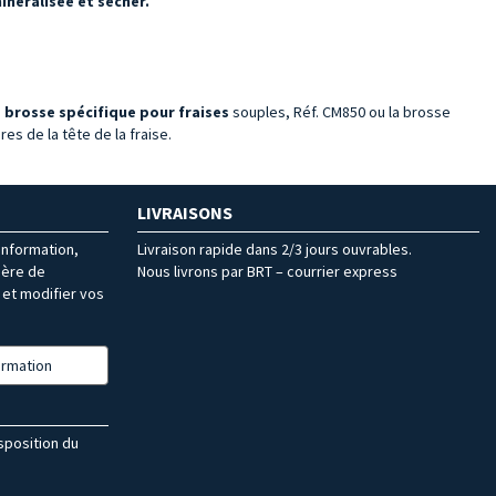
néralisée et sécher.
a
brosse spécifique pour fraises
souples, Réf. CM850 ou la brosse
es de la tête de la fraise.
LIVRAISONS
’information,
Livraison rapide dans 2/3 jours ouvrables.
ière de
Nous livrons par BRT – courrier express
et modifier vos
formation
isposition du