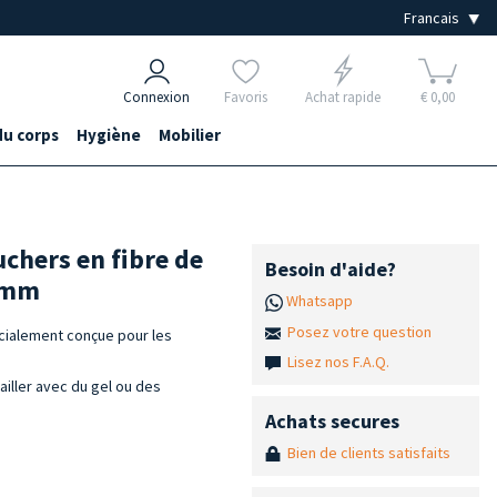
Connexion
Favoris
Achat rapide
€ 0,00
du corps
Hygiène
Mobilier
uchers en fibre de
Besoin d'aide?
5 mm
Whatsapp
Posez votre question
cialement conçue pour les
Lisez nos F.A.Q.
ailler avec du gel ou des
Achats secures
Bien de clients satisfaits