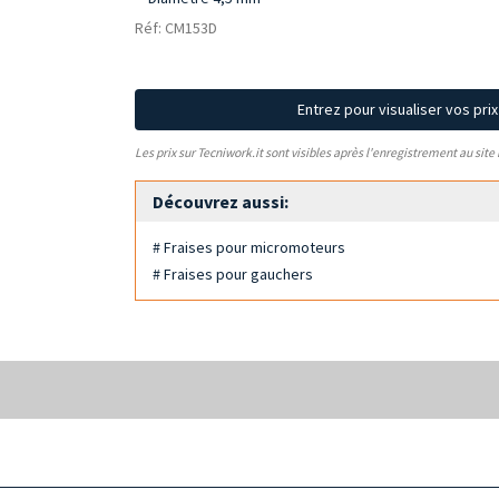
Réf: CM153D
Entrez pour visualiser vos pri
Les prix sur Tecniwork.it sont visibles après l'enregistrement au site
Découvrez aussi:
# Fraises pour micromoteurs
# Fraises pour gauchers