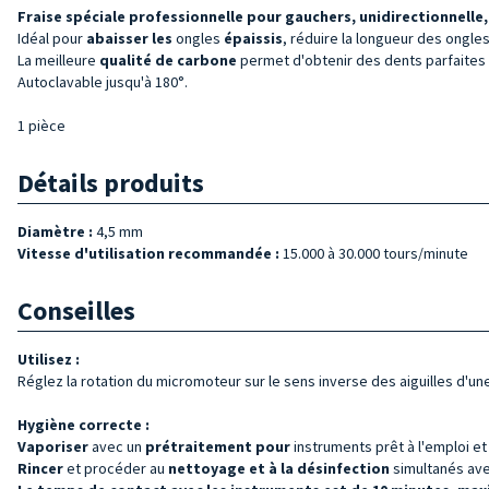
Fraise spéciale professionnelle pour gauchers, unidirectionnelle
Idéal pour
abaisser les
ongles
épaissis
, réduire la longueur des ongle
La meilleure
qualité de
carbone
permet d'obtenir des dents parfaites
Autoclavable jusqu'à 180°.
1 pièce
Détails produits
Diamètre :
4,5 mm
Vitesse d'utilisation recommandée :
15.000 à 30.000 tours/minute
Conseilles
Utilisez :
Réglez la rotation du micromoteur sur le sens inverse des aiguilles d'un
Hygiène correcte :
Vaporiser
avec un
prétraitement pour
instruments prêt à l'emploi e
Rincer
et procéder au
nettoyage et à la désinfection
simultanés avec