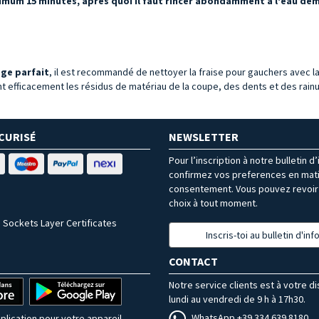
imum 15 minutes, après quoi il faut rincer abondamment à l'eau démi
ge parfait
, il est recommandé de nettoyer la fraise pour gauchers avec l
t efficacement les résidus de matériau de la coupe, des dents et des rainur
CURISÉ
NEWSLETTER
Pour l’inscription à notre bulletin d
confirmez vos preferences en mat
consentement. Vous pouvez revoir 
choix à tout moment.
 Sockets Layer Certificates
Inscris-toi au bulletin d'in
CONTACT
Notre service clients est à votre d
lundi au vendredi de 9 h à 17h30.
WhatsApp +39 334 639 8180
plication pour votre appareil