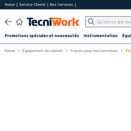
Home
|
Service Clients
|
Nos Services
|
Promotions spéciales et nouveautés
Instrumentation
Équ
Home
Équipement du cabinet
Fraises pour micromoteurs
Fr