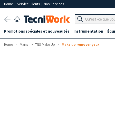
Home
|
Service Clients
|
Nos Services
|
Promotions spéciales et nouveautés
Instrumentation
Équ
Home
Mains
TNS Make Up
Make up remover yeux