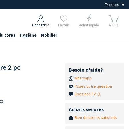
Connexion
Favoris
Achat rapide
€ 0,00
du corps
Hygiène
Mobilier
re 2 pc
Besoin d'aide?
Whatsapp
Posez votre question
Lisez nos F.A.Q.
30
Achats secures
Bien de clients satisfaits