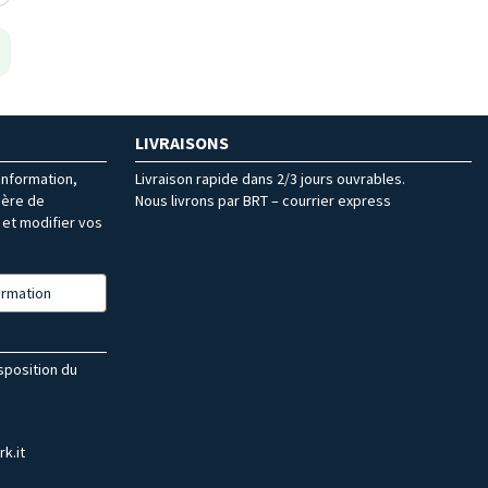
LIVRAISONS
’information,
Livraison rapide dans 2/3 jours ouvrables.
ière de
Nous livrons par BRT – courrier express
et modifier vos
formation
isposition du
k.it