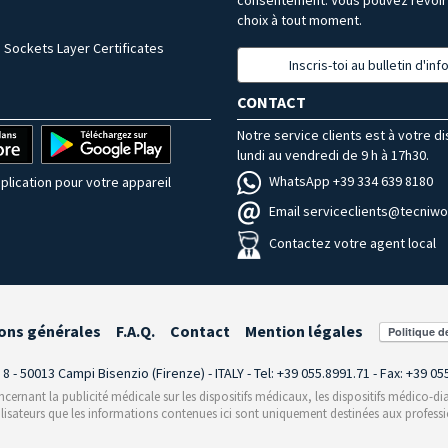
choix à tout moment.
 Sockets Layer Certificates
Inscris-toi au bulletin d'in
CONTACT
Notre service clients est à votre d
lundi au vendredi de 9 h à 17h30.
WhatsApp +39 334 639 8180
plication pour votre appareil
Email serviceclients@tecniwor
Contactez votre agent local
ons générales
F.A.Q.
Contact
Mention légales
i 8 - 50013 Campi Bisenzio (Firenze) - ITALY - Tel: +39 055.8991.71 - Fax: +39 0
rnant la publicité médicale sur les dispositifs médicaux, les dispositifs médico-dia
ilisateurs que les informations contenues ici sont uniquement destinées aux professi