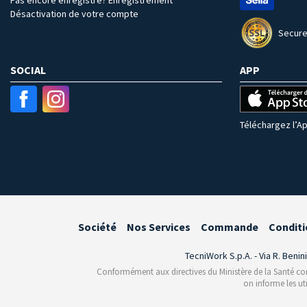
Désactivation de votre compte
Secure
SOCIAL
APP
Téléchargez l’Ap
Société
Nos Services
Commande
Conditi
TecniWork S.p.A. - Via R. Benin
Conformément aux directives du Ministère de la Santé conce
on informe les ut