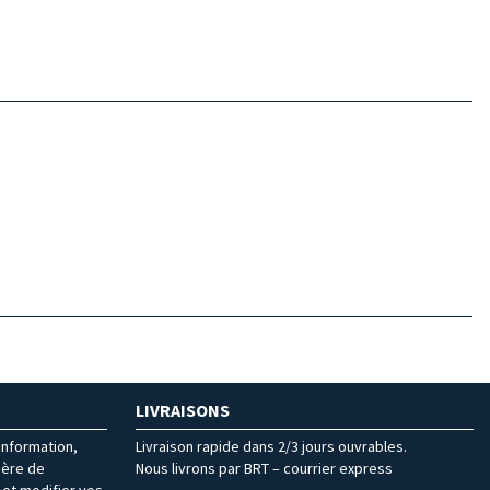
LIVRAISONS
’information,
Livraison rapide dans 2/3 jours ouvrables.
ière de
Nous livrons par BRT – courrier express
et modifier vos