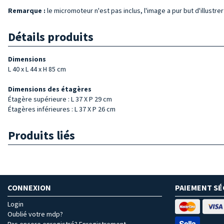
Remarque :
le micromoteur n'est pas inclus, l'image a pur but d'illustrer
Détails produits
Dimensions
L 40 x L 44 x H 85 cm
Dimensions des étagères
Étagère
supérieure : L 37 X P 29 cm
Étagères inférieures : L 37 X P 26 cm
Produits liés
CONNEXION
PAIEMENT SÉ
Login
Oublié votre mdp?
Pas encore enregistré? Enregistrement