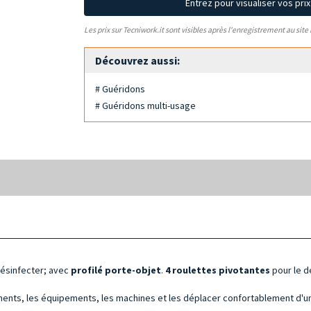
Entrez pour visualiser vos pri
Les prix sur Tecniwork.it sont visibles après l'enregistrement au site
Découvrez aussi:
# Guéridons
# Guéridons multi-usage
 désinfecter; avec
profilé porte-objet
.
4 roulettes pivotantes
pour le d
truments, les équipements, les machines et les déplacer confortablement d'une