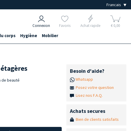
Connexion
Favoris
Achat rapide
€ 0,00
du corps
Hygiène
Mobilier
 étagères
Besoin d'aide?
Whatsapp
on de beauté
Posez votre question
Lisez nos F.A.Q.
Achats secures
Bien de clients satisfaits