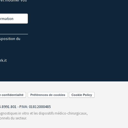
formation
isposition du
k.it
Préférences de cookies
55.8991.801 - P.IVA: 01812000485
gnostiques in vitro et les dispositifs médico-chirurgicaux,
onnels du secteur.