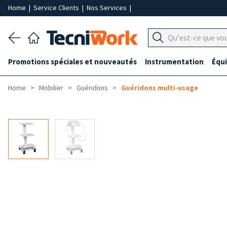
Home
|
Service Clients
|
Nos Services
|
Promotions spéciales et nouveautés
Instrumentation
Équ
Home
Mobilier
Guéridons
Guéridons multi-usage