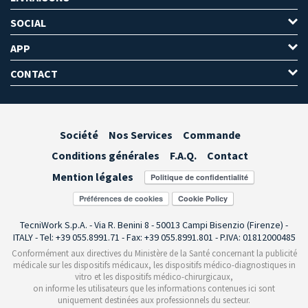
SOCIAL
APP
CONTACT
Société
Nos Services
Commande
Conditions générales
F.A.Q.
Contact
Mention légales
Préférences de cookies
TecniWork S.p.A. - Via R. Benini 8 - 50013 Campi Bisenzio (Firenze) -
ITALY - Tel: +39 055.8991.71 - Fax: +39 055.8991.801 - P.IVA: 01812000485
Conformément aux directives du Ministère de la Santé concernant la publicité
médicale sur les dispositifs médicaux, les dispositifs médico-diagnostiques in
vitro et les dispositifs médico-chirurgicaux,
on informe les utilisateurs que les informations contenues ici sont
uniquement destinées aux professionnels du secteur.